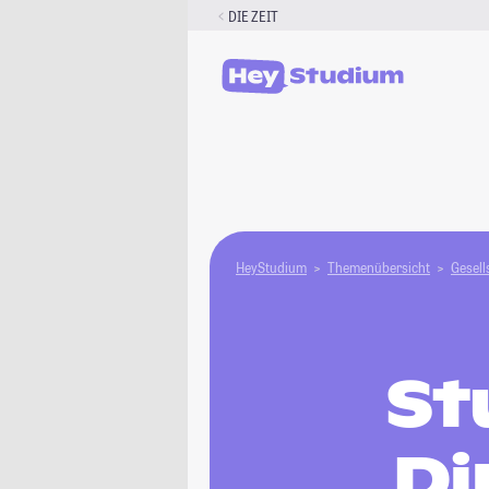
Zum
DIE ZEIT
Inhalt
springen
HeyStudium
Themenübersicht
Gesell
St
Di