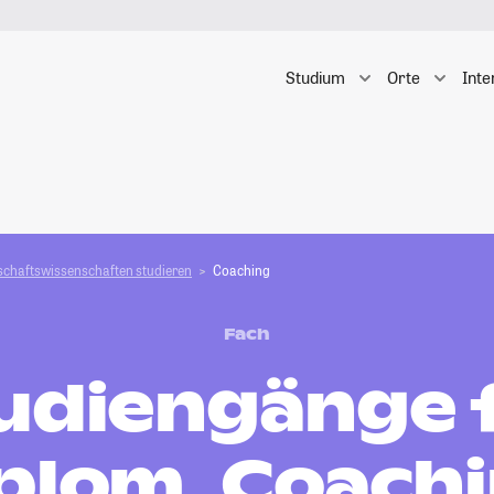
Studium
Orte
Inte
schafts­­wissenschaften studieren
Coaching
Fach
udiengänge 
plom, Coach