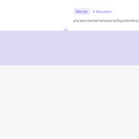
Master
4 Semester
praxisorientiert
dreisprachig
interdisz