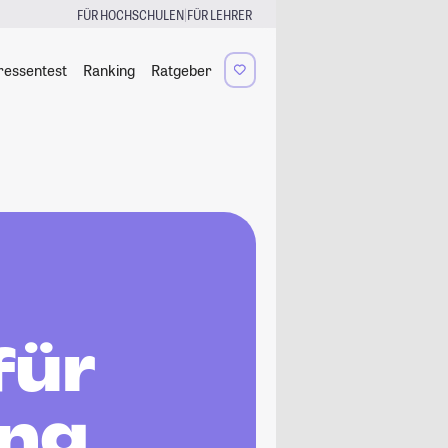
|
FÜR HOCHSCHULEN
FÜR LEHRER
ressentest
Ranking
Ratgeber
für
ing