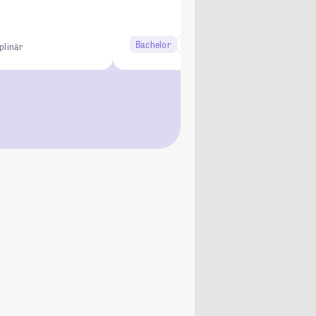
Bachelor
6 Semester
iplinär