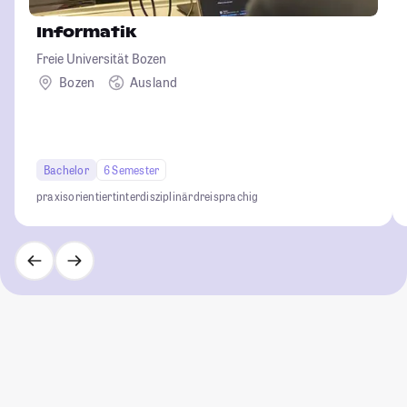
Informatik
Freie Universität Bozen
Bozen
Ausland
Bachelor
6 Semester
praxisorientiert
interdisziplinär
dreisprachig