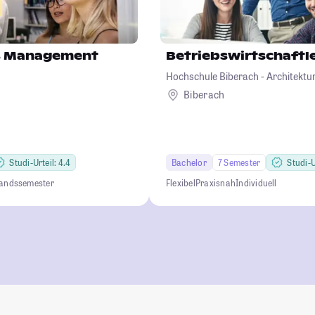
ss Management
Betriebswirtschaftl
Hochschule Biberach - Architekt
Betriebswirtschaft und Biotechno
Biberach
Studi-Urteil: 4.4
Bachelor
7 Semester
Studi-U
andssemester
Flexibel
Praxisnah
Individuell