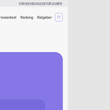
|
FÜR HOCHSCHULEN
FÜR LEHRER
ressentest
Ranking
Ratgeber