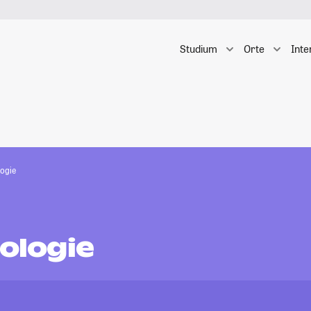
Studium
Orte
Inte
logie
iologie