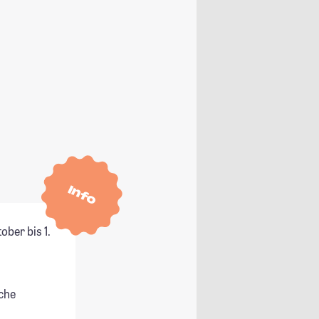
Info
ber bis 1.
che