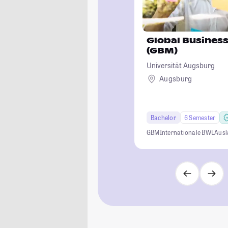
Global Busine
(GBM)
Universität Augsburg
Augsburg
Bachelor
6 Semester
GBM
Internationale BWL
Ausl