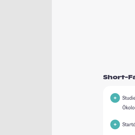
Short-F
Studienfeld
Ökolo
Start