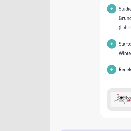
Studienfeld(e
Grund
(Lehr
Start
Winte
Regel