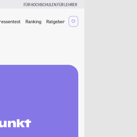
|
FÜR HOCHSCHULEN
FÜR LEHRER
ressentest
Ranking
Ratgeber
punkt