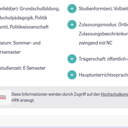
r): Grundschulbildung,
Studienform(en): Vollze
schulpädagogik, Politik
Zulassungsmodus: Örtli
amt), Politikwissenschaft
Zulassungsbeschränkun
datum: Sommer- und
zwingend mit NC
rsemester
Trägerschaft: öffentlich-
studienzeit: 6 Semester
Hauptunterrichtssprach
Diese Informationen werden durch Zugriff auf den
Hochschulkom
HRK erzeugt.