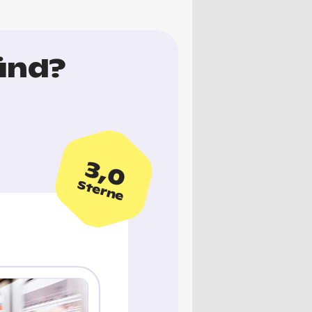
ünd?
3,0
Sterne