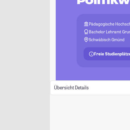
Politik
Pädagogische Hochsc
Bachelor Lehramt Gru
Schwäbisch Gmünd
Freie Studienplätz
Übersicht
Details