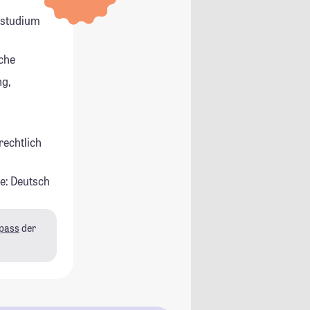
itstudium
che
g,
rechtlich
e: Deutsch
pass
der