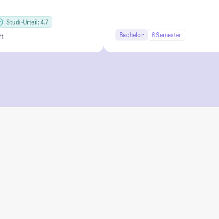
Studi-Urteil: 4.7
Bachelor
6 Semester
ft