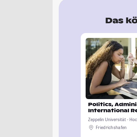
Das kö
Politics, Admin
International Re
Zeppelin Universität - Ho
Kultur und Politik
Friedrichshafen