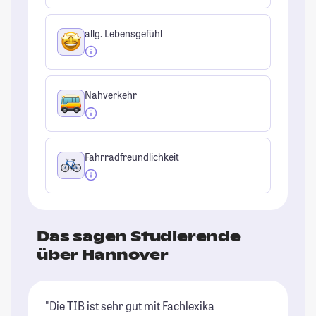
allg. Lebensgefühl
Nahverkehr
Fahrradfreundlichkeit
Das sagen Studierende
über Hannover
"Die TIB ist sehr gut mit Fachlexika
"A