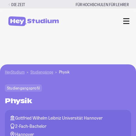
Zum
|
DIE ZEIT
FÜR HOCHSCHULEN
FÜR LEHRER
Inhalt
springen
HeyStudium
Studiengänge
Physik
Studiengangsprofil
Physik
Gottfried Wilhelm Leibniz Universität Hannover
2-Fach-Bachelor
Hannover