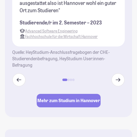
ausgestattet also ist Hannover wohl ein guter
St
Ort zum Studieren"
un
Al
Studierende/r im 2. Semester – 2023
Au
Advanced Software Engineering
ei
Fachhochschule für die Wirtschaft Hannover
ni
me
Quelle: HeyStudium-Anschlussfragebogen der CHE-
Rü
Studierendenbefragung, HeyStudium User:innen-
Ca
Befragung
Da
Vo
b
z
Mehr zum Studium in Hannover
St