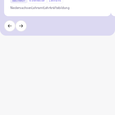
Bachelor
6 Semester
Lehramt
Niedersachsen
Lehramt
Lehrkräftebildung