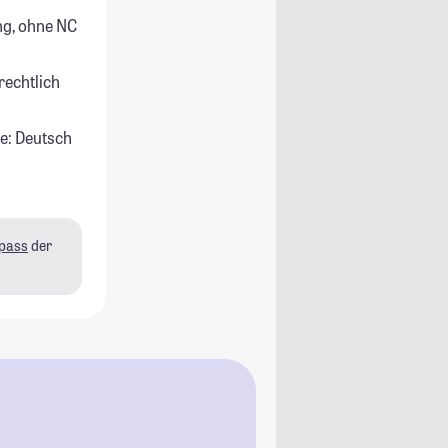
g, ohne NC
rechtlich
e: Deutsch
pass
der