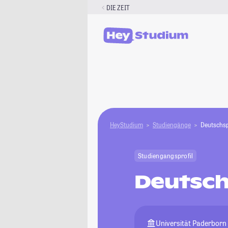
Zum
DIE ZEIT
Inhalt
springen
HeyStudium
Studiengänge
Deutschsp
Studiengangsprofil
Deutsch
Universität Paderborn