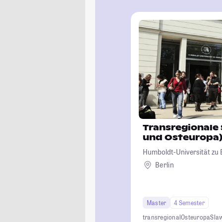
Transregionale 
und Osteuropa
Humboldt-Universität zu B
Berlin
Master
4 Semester
transregional
Osteuropa
Slaw