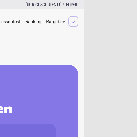
|
FÜR HOCHSCHULEN
FÜR LEHRER
ressentest
Ranking
Ratgeber
en