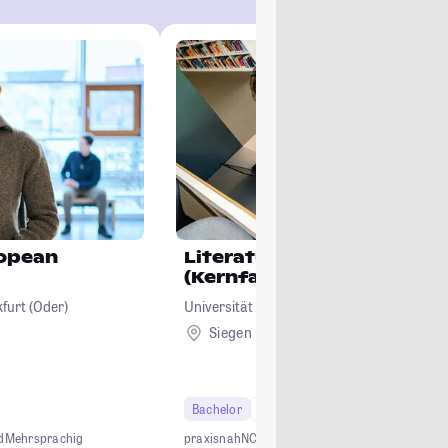
ropean
Literatur, Kultur, Medien
(Kernfach)
furt (Oder)
Universität Siegen
Siegen
Bachelor
6 Semester
d
Mehrsprachig
praxisnah
NC-frei
mehrsprachig