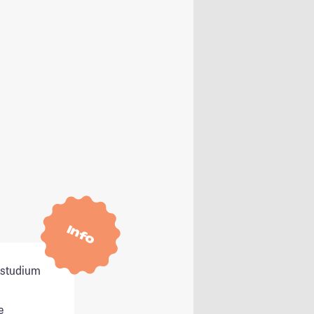
Info
itstudium
e