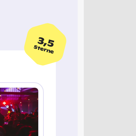
3,5
Sterne