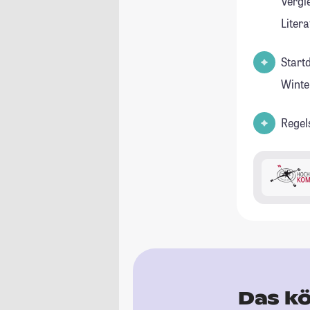
Vergl
Liter
Start
Winte
Regel
Das kö