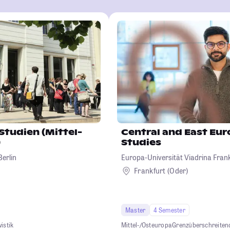
Studien (Mittel-
Central and East Eu
)
Studies
erlin
Europa-Universität Viadrina Frank
Frankfurt (Oder)
Master
4 Semester
istik
Mittel-/Osteuropa
Grenzüberschreiten