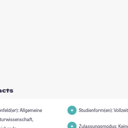
acts
d(er): Allgemeine
Studienform(en): Vollze
aturwissenschaft,
Zulassungsmodus: Kein