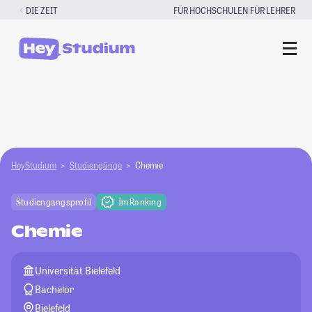
Zum
|
DIE ZEIT
FÜR HOCHSCHULEN
FÜR LEHRER
Inhalt
springen
HeyStudium
Studiengänge
Chemie
Studiengangsprofil
Im Ranking
Chemie
Universität Bielefeld
Bachelor
Bielefeld