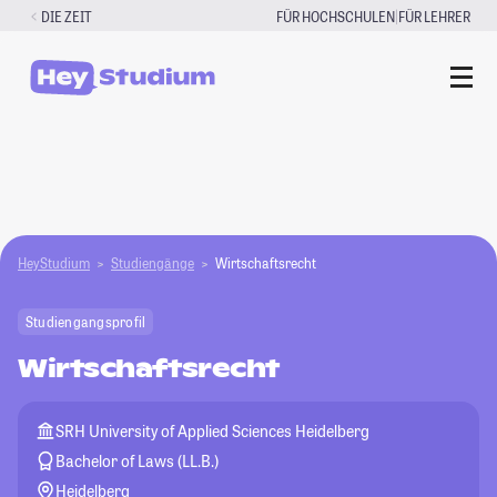
Zum
|
DIE ZEIT
FÜR HOCHSCHULEN
FÜR LEHRER
Inhalt
springen
HeyStudium
Studiengänge
Wirtschaftsrecht
Studiengangsprofil
Wirtschaftsrecht
SRH University of Applied Sciences Heidelberg
Bachelor of Laws (LL.B.)
Heidelberg