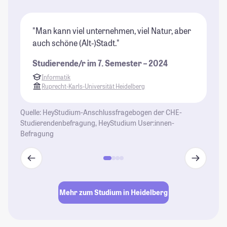
"Man kann viel unternehmen, viel Natur, aber
"H
auch schöne (Alt-)Stadt."
ab
ka
Studierende/r im 7. Semester – 2024
St
Informatik
Ruprecht-Karls-Universität Heidelberg
Quelle: HeyStudium-Anschlussfragebogen der CHE-
Studierendenbefragung, HeyStudium User:innen-
Befragung
Mehr zum Studium in Heidelberg