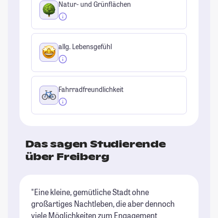
Natur- und Grünflächen
allg. Lebensgefühl
Fahrradfreundlichkeit
Das sagen Studierende
über Freiberg
"Eine kleine, gemütliche Stadt ohne
"I
großartiges Nachtleben, die aber dennoch
ke
viele Möglichkeiten zum Engagement
al