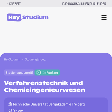
Zum
|
DIE ZEIT
FÜR HOCHSCHULEN
FÜR LEHRER
Inhalt
springen
HeyStudium
Studiengänge
Verfahrenstechnik und Chemieingenieurwesen
Studiengangsprofil
Im Ranking
Verfahrenstechnik und
Chemieingenieurwesen
Technische Universität Bergakademie Freiberg
Diplom