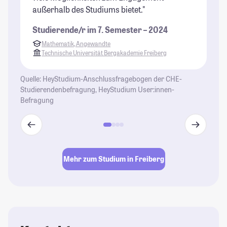
außerhalb des Studiums bietet."
Fä
sc
Studierende/r im 7. Semester – 2024
se
Mathematik, Angewandte
Al
Technische Universität Bergakademie Freiberg
Fr
Ba
Quelle: HeyStudium-Anschlussfragebogen der CHE-
Un
Studierendenbefragung, HeyStudium User:innen-
ei
Befragung
St
St
Mehr zum Studium in Freiberg