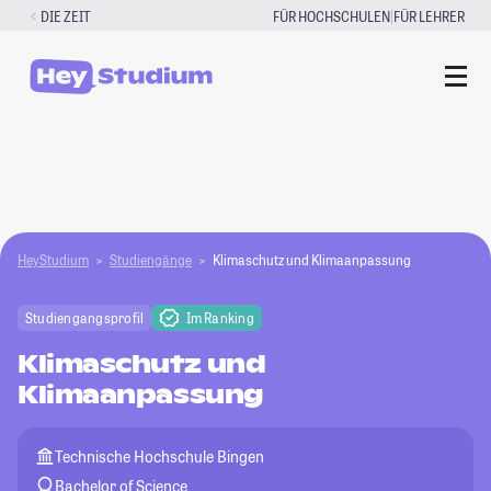
Zum
|
DIE ZEIT
FÜR HOCHSCHULEN
FÜR LEHRER
Inhalt
springen
HeyStudium
Studiengänge
Klimaschutz und Klimaanpassung
Studiengangsprofil
Im Ranking
Klimaschutz und
Klimaanpassung
Technische Hochschule Bingen
Bachelor of Science