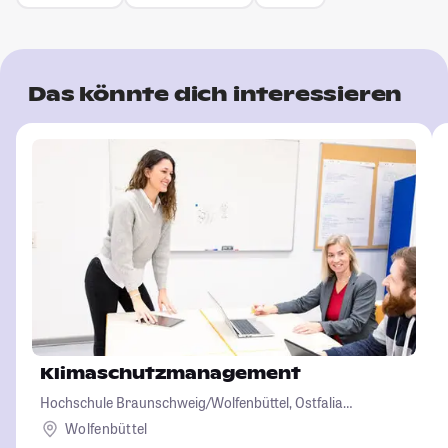
Das könnte dich interessieren
Klimaschutzmanagement
Hochschule Braunschweig/Wolfenbüttel, Ostfalia
Hochschule für angewandte Wissenschaften
Wolfenbüttel