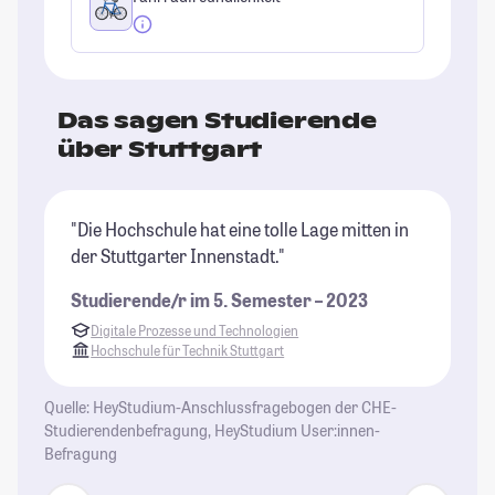
Das sagen Studierende
über Stuttgart
"Die Hochschule hat eine tolle Lage mitten in
"U
der Stuttgarter Innenstadt."
Ei
so
Studierende/r im 5. Semester – 2023
St
Digitale Prozesse und Technologien
Hochschule für Technik Stuttgart
Quelle: HeyStudium-Anschlussfragebogen der CHE-
Studierendenbefragung, HeyStudium User:innen-
Befragung