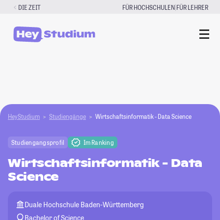
Zum
|
DIE ZEIT
FÜR HOCHSCHULEN
FÜR LEHRER
Inhalt
springen
HeyStudium
Studiengänge
Wirtschaftsinformatik - Data Science
Studiengangsprofil
Im Ranking
Wirtschaftsinformatik - Data
Science
Duale Hochschule Baden-Württemberg
Bachelor of Science