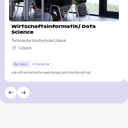
Wirtschaftsinformatik/ Data
Science
Technische Hochschule Lübeck
Lübeck
Bachelor
6 Semester
zukunftsorientiert
anwendungsnah
interdisziplinär