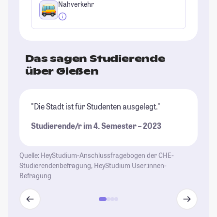
Nahverkehr
Das sagen Studierende
über Gießen
"Die Stadt ist für Studenten ausgelegt."
"E
un
Studierende/r im 4. Semester – 2023
er
wi
Quelle: HeyStudium-Anschlussfragebogen der CHE-
St
Studierendenbefragung, HeyStudium User:innen-
Befragung