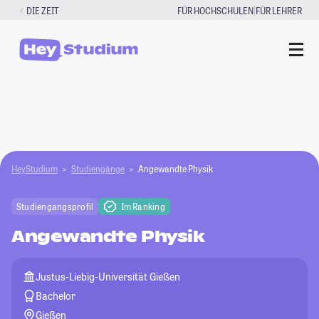
Zum
|
DIE ZEIT
FÜR HOCHSCHULEN
FÜR LEHRER
Inhalt
springen
HeyStudium
Studiengänge
Angewandte Physik
Studiengangsprofil
Im Ranking
Angewandte Physik
Justus-Liebig-Universität Gießen
Bachelor
Gießen