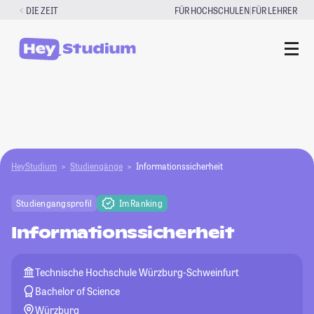
Zum
|
DIE ZEIT
FÜR HOCHSCHULEN
FÜR LEHRER
Inhalt
springen
HeyStudium
Studiengänge
Informationssicherheit
Studiengangsprofil
Im Ranking
Informationssicherheit
Technische Hochschule Würzburg-Schweinfurt
Bachelor of Science
Würzburg