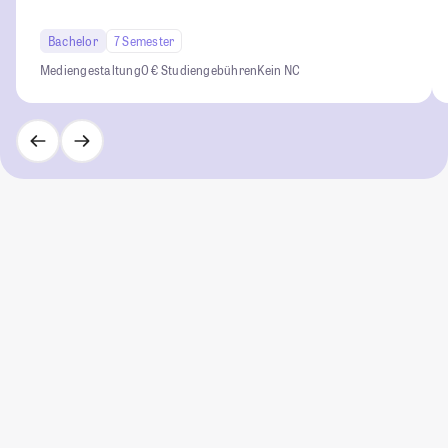
Bachelor
7 Semester
Mediengestaltung
0 € Studiengebühren
Kein NC