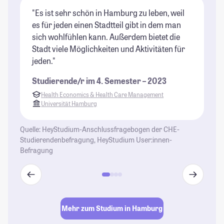
"Es ist sehr schön in Hamburg zu leben, weil
"H
es für jeden einen Stadtteil gibt in dem man
St
sich wohlfühlen kann. Außerdem bietet die
Stadt viele Möglichkeiten und Aktivitäten für
jeden."
Studierende/r im 4. Semester – 2023
Health Economics & Health Care Management
Universität Hamburg
Quelle: HeyStudium-Anschlussfragebogen der CHE-
Studierendenbefragung, HeyStudium User:innen-
Befragung
Mehr zum Studium in Hamburg