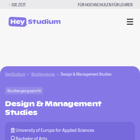
Zum
|
DIE ZEIT
FÜR HOCHSCHULEN
FÜR LEHRER
Inhalt
springen
HeyStudium
Studiengänge
Design & Management Studies
Studiengangsprofil
Design & Management
Studies
University of Europe for Applied Sciences
Bachelor of Arts