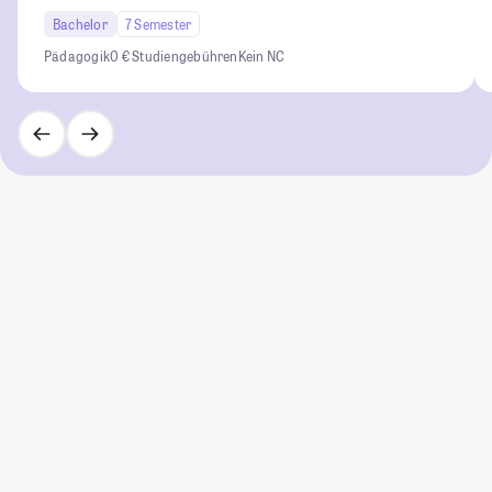
Bachelor
7 Semester
Pädagogik
0 € Studiengebühren
Kein NC