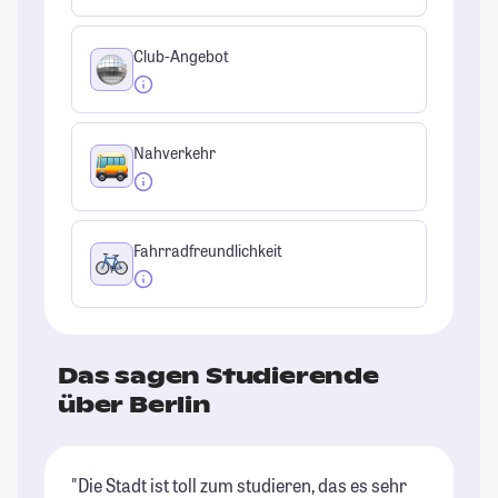
Club-Angebot
Nahverkehr
Fahrradfreundlichkeit
Das sagen Studierende
über Berlin
"Die Stadt ist toll zum studieren, das es sehr
"B