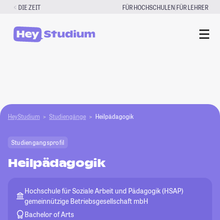
Zum
|
DIE ZEIT
FÜR HOCHSCHULEN
FÜR LEHRER
Inhalt
springen
HeyStudium
Studiengänge
Heilpädagogik
Studiengangsprofil
Heilpädagogik
Hochschule für Soziale Arbeit und Pädagogik (HSAP)
gemeinnützige Betriebsgesellschaft mbH
Bachelor of Arts