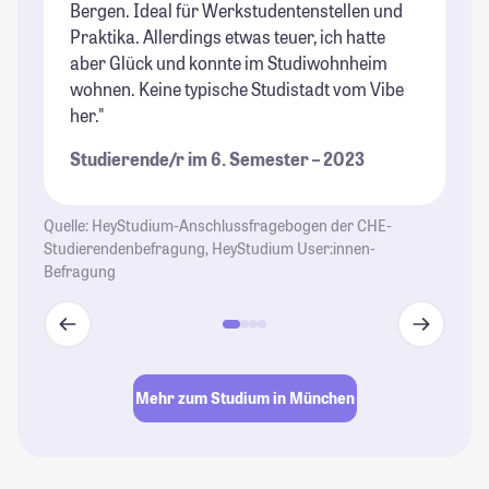
Bergen. Ideal für Werkstudentenstellen und
Un
Praktika. Allerdings etwas teuer, ich hatte
dr
aber Glück und konnte im Studiwohnheim
Um
wohnen. Keine typische Studistadt vom Vibe
St
her."
Studierende/r im 6. Semester – 2023
Quelle: HeyStudium-Anschlussfragebogen der CHE-
Studierendenbefragung, HeyStudium User:innen-
Befragung
Mehr zum Studium in München