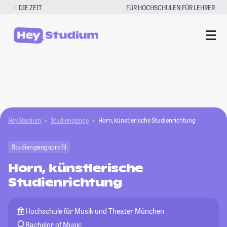
Zum
|
DIE ZEIT
FÜR HOCHSCHULEN
FÜR LEHRER
Inhalt
springen
HeyStudium
Studiengänge
Horn, künstlerische Studienrichtung
Studiengangsprofil
Horn, künstlerische
Studienrichtung
Hochschule für Musik und Theater München
Bachelor of Music