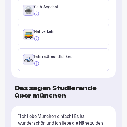
Club-Angebot
Nahverkehr
Fahrradfreundlichkeit
Das sagen Studierende
über München
"Ich liebe München einfach! Es ist
"M
wunderschön und ich liebe die Nähe zu den
St