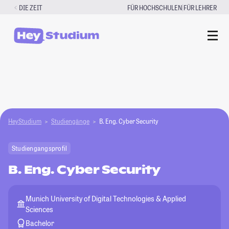
Zum
|
DIE ZEIT
FÜR HOCHSCHULEN
FÜR LEHRER
Inhalt
springen
HeyStudium
Studiengänge
B. Eng. Cyber Security
Studiengangsprofil
B. Eng. Cyber Security
Munich University of Digital Technologies & Applied
Sciences
Bachelor