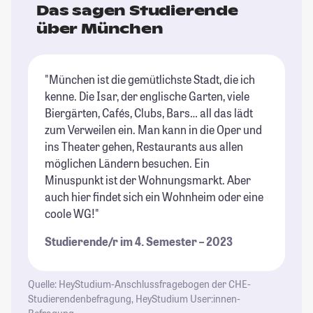
Das sagen Studierende
über München
"München ist die gemütlichste Stadt, die ich
"M
kenne. Die Isar, der englische Garten, viele
St
Biergärten, Cafés, Clubs, Bars… all das lädt
Un
zum Verweilen ein. Man kann in die Oper und
dr
ins Theater gehen, Restaurants aus allen
Um
möglichen Ländern besuchen. Ein
St
Minuspunkt ist der Wohnungsmarkt. Aber
auch hier findet sich ein Wohnheim oder eine
coole WG!"
Studierende/r im 4. Semester – 2023
Quelle: HeyStudium-Anschlussfragebogen der CHE-
Studierendenbefragung, HeyStudium User:innen-