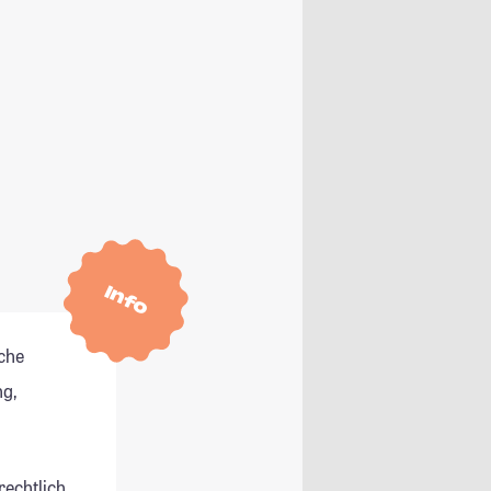
Info
che
g,
rechtlich