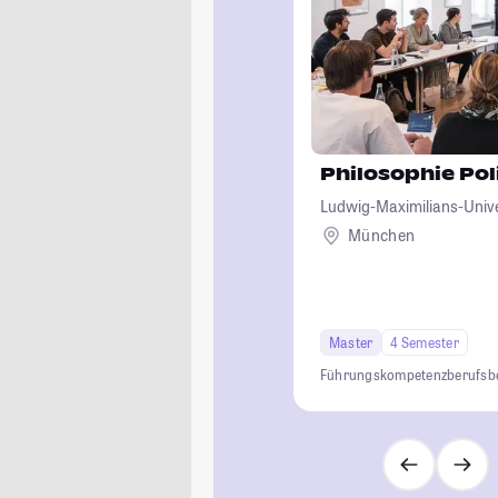
Philosophie Pol
Ludwig-Maximilians-Univ
München
Master
4 Semester
Führungskompetenz
berufsb