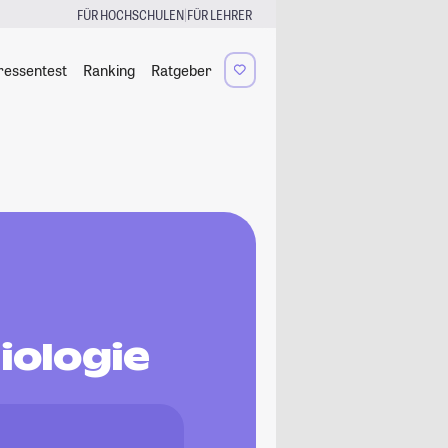
|
FÜR HOCHSCHULEN
FÜR LEHRER
ressentest
Ranking
Ratgeber
iologie