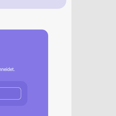
neidet.