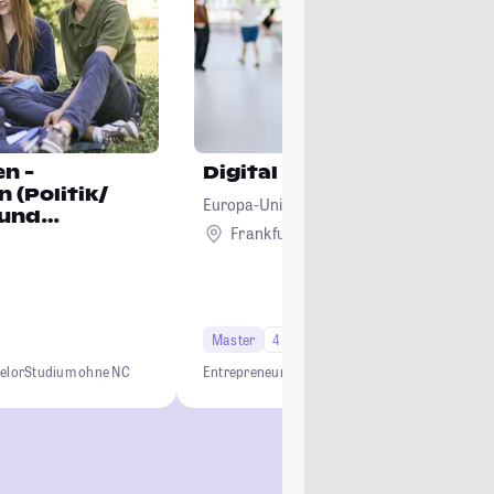
n -
Digital Entrepreneurship
 (Politik/
Europa-Universität Viadrina Frankfurt (Od
 und
Frankfurt (Oder)
Master
4 Semester
Studi-Urteil: 4.7
elor
Studium ohne NC
Entrepreneurship
Projektbasiert
Interdisziplinä