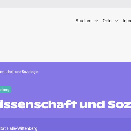
Studium
Orte
Inte
ssenschaft und Soziologie
anking
issenschaft und Soz
tät Halle-Wittenberg