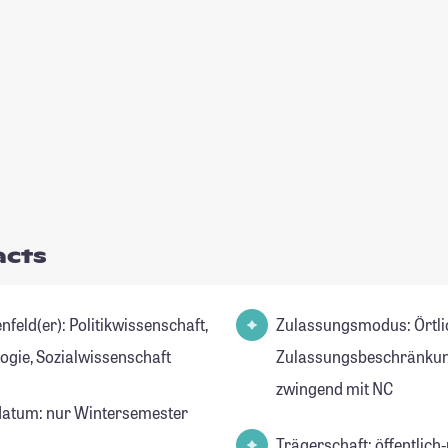
acts
): Politikwissenschaft,
Zulassungsmodus: Örtli
logie, Sozialwissenschaft
Zulassungsbeschränkun
zwingend mit NC
datum: nur Wintersemester
Trägerschaft: öffentlich-