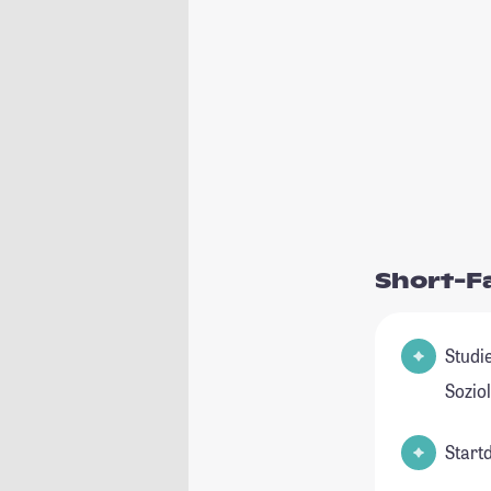
Short-F
Studienfeld(er
Sozio
Start