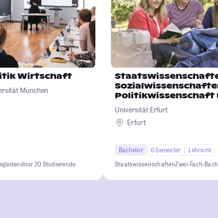
itik Wirtschaft
Staatswissenschafte
Sozialwissenschaften
ersität München
Politikwissenschaft
Soziologie)
Universität Erfurt
Erfurt
Bachelor
6 Semester
Lehramt
egleitend
nur 20 Studierende
Staatswissenschaften
Zwei-Fach-Bach