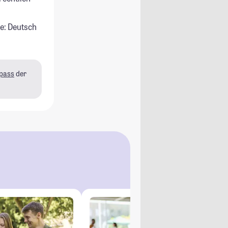
e: Deutsch
pass
der