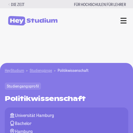
Zum
|
DIE ZEIT
FÜR HOCHSCHULEN
FÜR LEHRER
Inhalt
springen
HeyStudium
Studiengänge
Politikwissenschaft
Studiengangsprofil
Politikwissenschaft
Universität Hamburg
Bachelor
Hamburg