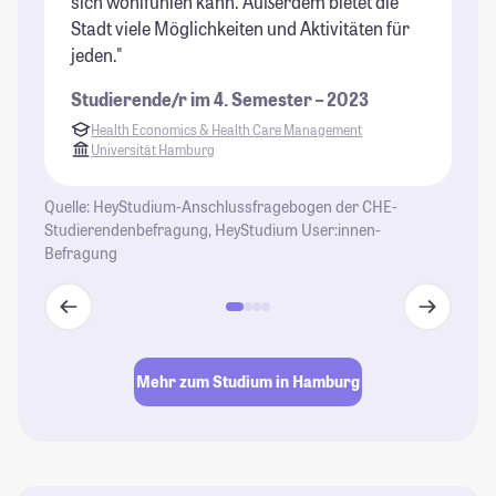
sich wohlfühlen kann. Außerdem bietet die
wu
Stadt viele Möglichkeiten und Aktivitäten für
Au
jeden."
un
se
Studierende/r im 4. Semester – 2023
de
Health Economics & Health Care Management
St
Universität Hamburg
Quelle: HeyStudium-Anschlussfragebogen der CHE-
Studierendenbefragung, HeyStudium User:innen-
Befragung
Mehr zum Studium in Hamburg