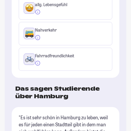
allg. Lebensgefühl
Nahverkehr
Fahrradfreundlichkeit
Das sagen Studierende
über Hamburg
"Es ist sehr schön in Hamburg zu leben, weil
"T
es für jeden einen Stadtteil gibt in dem man
(i