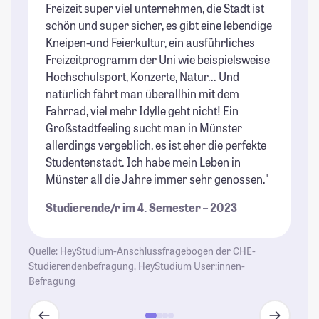
Freizeit super viel unternehmen, die Stadt ist
So
schön und super sicher, es gibt eine lebendige
Fe
Kneipen-und Feierkultur, ein ausführliches
Wi
Freizeitprogramm der Uni wie beispielsweise
ma
Hochschulsport, Konzerte, Natur... Und
um
natürlich fährt man überallhin mit dem
St
Fahrrad, viel mehr Idylle geht nicht! Ein
Großstadtfeeling sucht man in Münster
allerdings vergeblich, es ist eher die perfekte
Studentenstadt. Ich habe mein Leben in
Münster all die Jahre immer sehr genossen."
Studierende/r im 4. Semester – 2023
Quelle: HeyStudium-Anschlussfragebogen der CHE-
Studierendenbefragung, HeyStudium User:innen-
Befragung