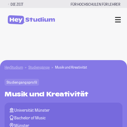
Zum
|
DIE ZEIT
FÜR HOCHSCHULEN
FÜR LEHRER
Inhalt
springen
HeyStudium
Studiengänge
Musik und Kreativität
Studiengangsprofil
Musik und Kreativität
Universität Münster
Bachelor of Music
Münster