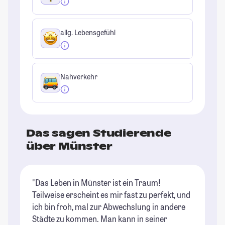
allg. Lebensgefühl
Nahverkehr
Das sagen Studierende
über Münster
"Das Leben in Münster ist ein Traum!
"M
Teilweise erscheint es mir fast zu perfekt, und
Ge
ich bin froh, mal zur Abwechslung in andere
un
Städte zu kommen. Man kann in seiner
Ge