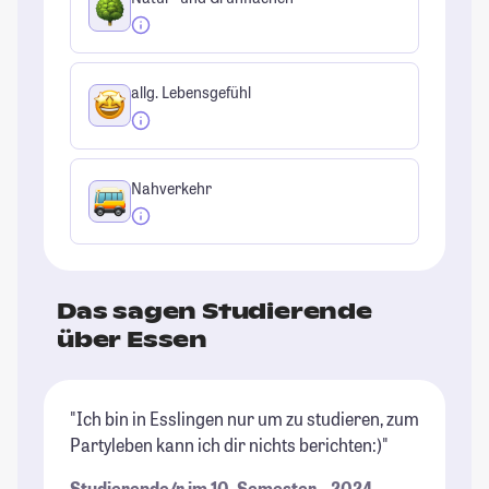
allg. Lebensgefühl
Nahverkehr
Das sagen Studierende
über Essen
"Ich bin in Esslingen nur um zu studieren, zum
"N
Partyleben kann ich dir nichts berichten:)"
ve
Studierende/r im 10. Semester – 2024
St