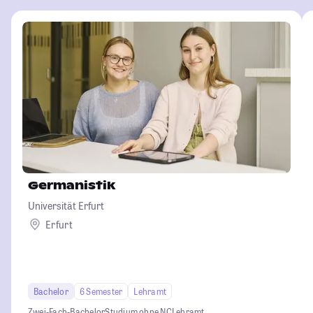
Germanistik
Universität Erfurt
Erfurt
Bachelor
6 Semester
Lehramt
Zwei-Fach-Bachelor
Studium ohne NC
Lehramt