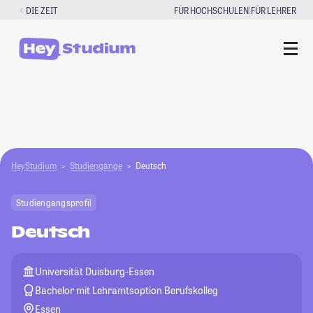
Zum
|
DIE ZEIT
FÜR HOCHSCHULEN
FÜR LEHRER
Inhalt
springen
HeyStudium
Studiengänge
Deutsch
Studiengangsprofil
Deutsch
Universität Duisburg-Essen
Bachelor mit Lehramtsoption Berufskolleg
Essen