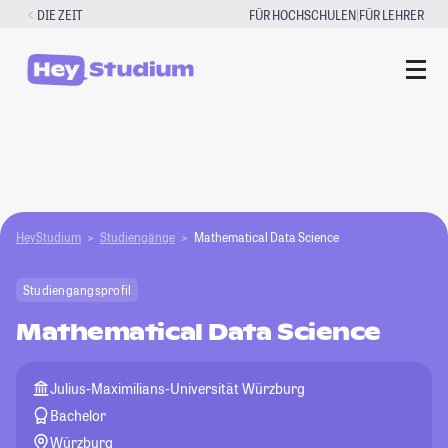
Zum
|
DIE ZEIT
FÜR HOCHSCHULEN
FÜR LEHRER
Inhalt
springen
HeyStudium
Studiengänge
Mathematical Data Science
Studiengangsprofil
Mathematical Data Science
Julius-Maximilians-Universität Würzburg
Bachelor
Würzburg