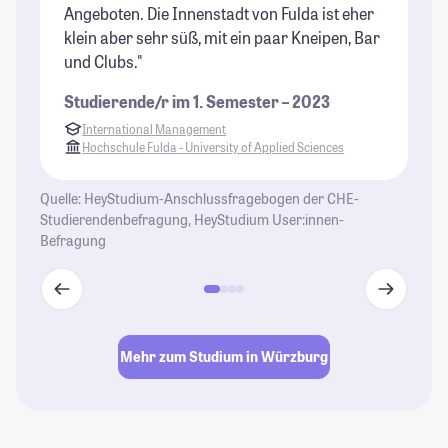
Angeboten. Die Innenstadt von Fulda ist eher
Fr
klein aber sehr süß, mit ein paar Kneipen, Bar
la
und Clubs."
ve
sp
Studierende/r im 1. Semester – 2023
Ge
International Management
St
Hochschule Fulda - University of Applied Sciences
Quelle: HeyStudium-Anschlussfragebogen der CHE-
Studierendenbefragung, HeyStudium User:innen-
Befragung
Mehr zum Studium in Würzburg