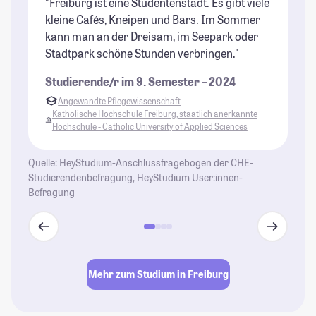
"Freiburg ist eine Studentenstadt. Es gibt viele
"F
kleine Cafés, Kneipen und Bars. Im Sommer
Ou
kann man an der Dreisam, im Seepark oder
Or
Stadtpark schöne Stunden verbringen."
be
Studierende/r im 9. Semester – 2024
St
Angewandte Pflegewissenschaft
Katholische Hochschule Freiburg, staatlich anerkannte
K
Hochschule - Catholic University of Applied Sciences
H
Quelle: HeyStudium-Anschlussfragebogen der CHE-
Studierendenbefragung, HeyStudium User:innen-
Befragung
Mehr zum Studium in Freiburg