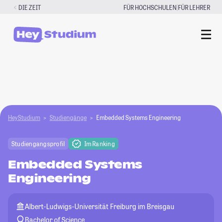
Zum
|
DIE ZEIT
FÜR HOCHSCHULEN
FÜR LEHRER
Inhalt
springen
HeyStudium
Studiengänge
Embedded Systems Engineering
Studiengangsprofil
Im Ranking
Embedded Systems
Engineering
Albert-Ludwigs-Universität Freiburg im Breisgau
Bachelor of Science