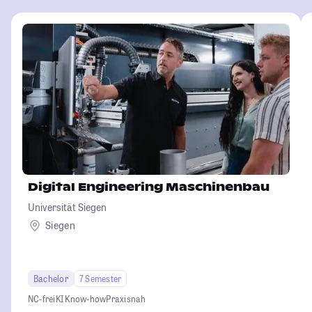
Digital Engineering Maschinenbau
Universität Siegen
Siegen
Bachelor
7 Semester
NC-frei
KI Know-how
Praxisnah