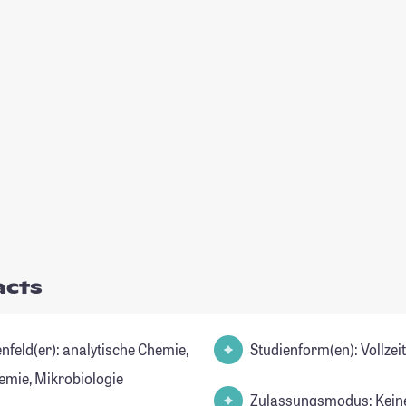
acts
r): analytische Chemie,
Studienform(en): Vollze
emie, Mikrobiologie
Zulassungsmodus: Kein