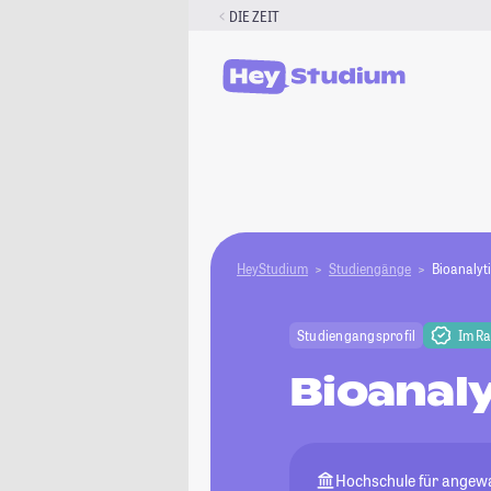
Zum
DIE ZEIT
Inhalt
springen
HeyStudium
Studiengänge
Bioanalyt
Studiengangsprofil
Im R
Bioanaly
Hochschule für angew