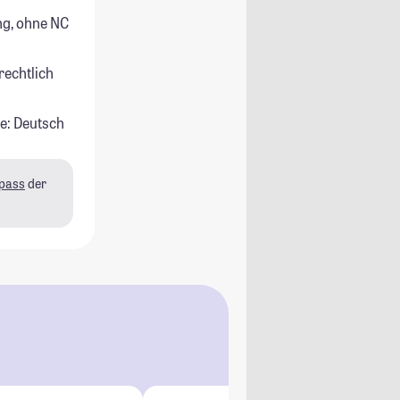
g, ohne NC
rechtlich
e: Deutsch
pass
der