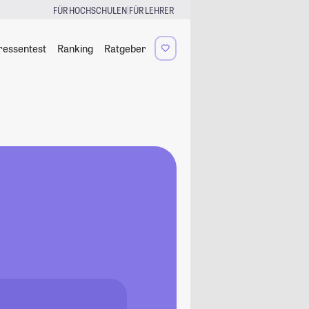
|
FÜR HOCHSCHULEN
FÜR LEHRER
ressentest
Ranking
Ratgeber