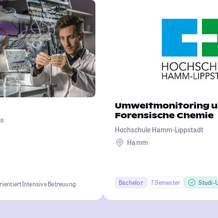
Umweltmonitoring 
Forensische Chemie
es
Hochschule Hamm-Lippstadt
Hamm
Bachelor
7 Semester
Studi-U
ientiert
Intensive Betreuung