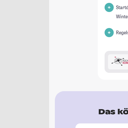
Start
Winte
Regel
Das kö