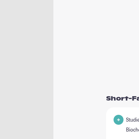
Short-F
Studienfeld(e
Bioch