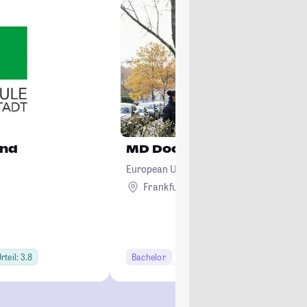
und
MD Doctor of Medicine
European University Cyprus
Frankfurt am Main
Ausland
rteil: 3.8
Bachelor
10+ Semester
Lehramt