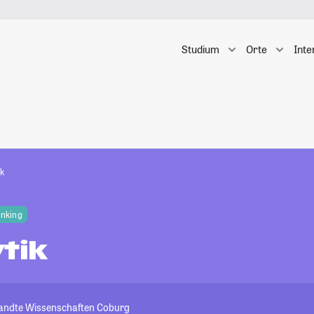
Studium
Orte
Inte
ik
anking
tik
andte Wissenschaften Coburg