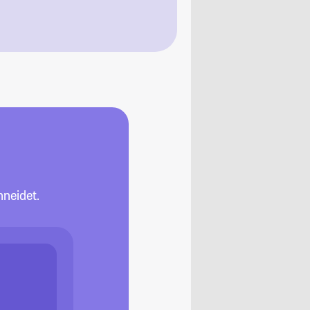
neidet.