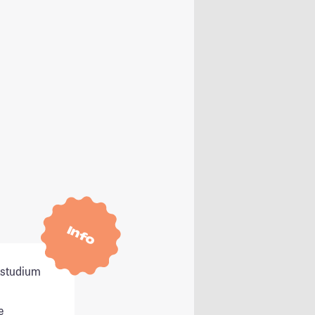
Info
itstudium
e