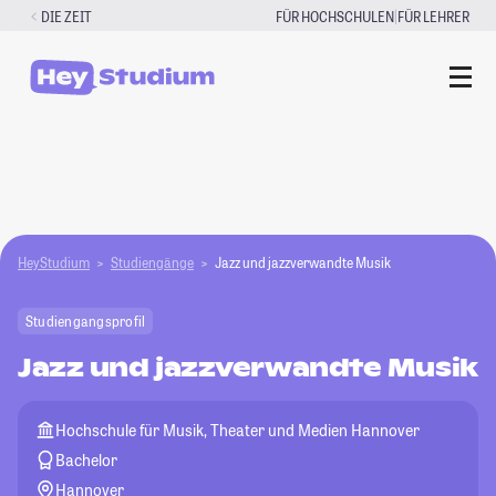
Zum
|
DIE ZEIT
FÜR HOCHSCHULEN
FÜR LEHRER
Inhalt
springen
HeyStudium
Studiengänge
Jazz und jazzverwandte Musik
Studiengangsprofil
Jazz und jazzverwandte Musik
Hochschule für Musik, Theater und Medien Hannover
Bachelor
Hannover