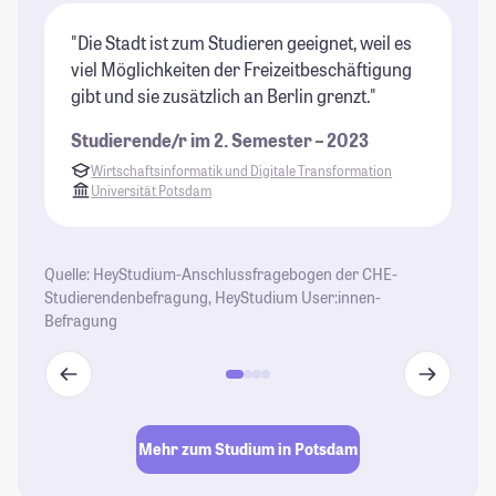
"Die Stadt ist zum Studieren geeignet, weil es
"M
viel Möglichkeiten der Freizeitbeschäftigung
tr
gibt und sie zusätzlich an Berlin grenzt."
we
Studierende/r im 2. Semester – 2023
St
Wirtschaftsinformatik und Digitale Transformation
Universität Potsdam
Quelle: HeyStudium-Anschlussfragebogen der CHE-
Studierendenbefragung, HeyStudium User:innen-
Befragung
Mehr zum Studium in Potsdam