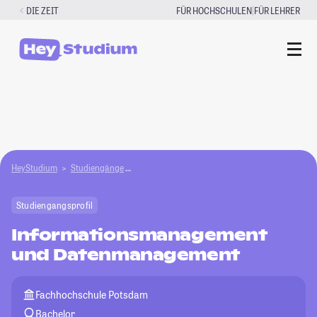
Zum
|
DIE ZEIT
FÜR HOCHSCHULEN
FÜR LEHRER
Inhalt
springen
HeyStudium
Studiengänge
Informationsmanagement und Datenmanagem
Studiengangsprofil
Informationsmanagement
und Datenmanagement
Fachhochschule Potsdam
Bachelor