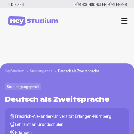
Zum
|
DIE ZEIT
FÜR HOCHSCHULEN
FÜR LEHRER
Inhalt
springen
HeyStudium
Studiengänge
Deutsch als Zweitsprache
Studiengangsprofil
Deutsch als Zweitsprache
Friedrich-Alexander-Universität Erlangen-Nürnberg
Lehramt an Grundschulen
Erlangen