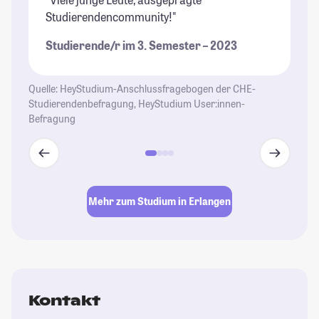
Studierendencommunity!"
Le
ab
Studierende/r im 3. Semester – 2023
Sc
en
Quelle: HeyStudium-Anschlussfragebogen der CHE-
St
Studierendenbefragung, HeyStudium User:innen-
Befragung
Mehr zum Studium in Erlangen
Kontakt