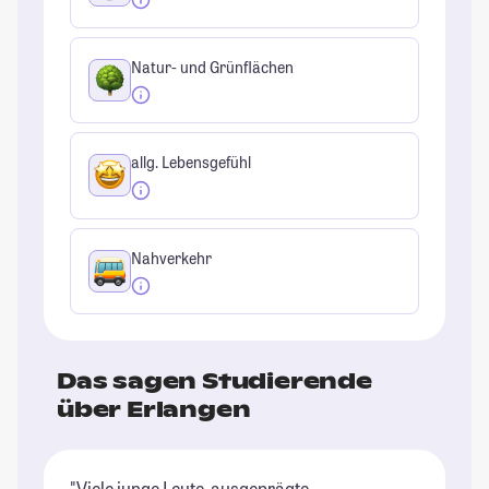
Natur- und Grünflächen
allg. Lebensgefühl
Nahverkehr
Das sagen Studierende
über Erlangen
"Viele junge Leute, ausgeprägte
"I