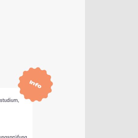
Info
tstudium,
ungsprüfung