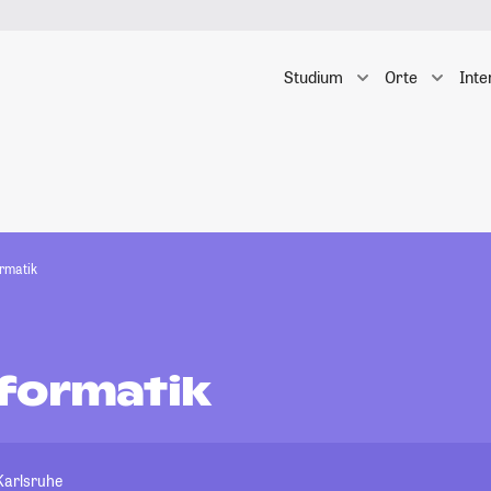
Studium
Orte
Inte
rmatik
formatik
Karlsruhe