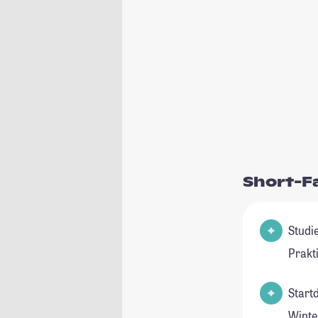
Short-F
Studienfeld(e
Prakt
Start
Winte