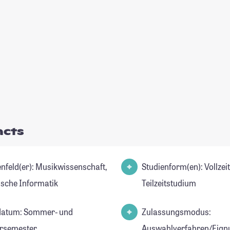
acts
r): Musikwissenschaft,
Studienform(en): Vollzei
ische Informatik
Teilzeitstudium
datum: Sommer- und
Zulassungsmodus:
rsemester
Auswahlverfahren/Eign