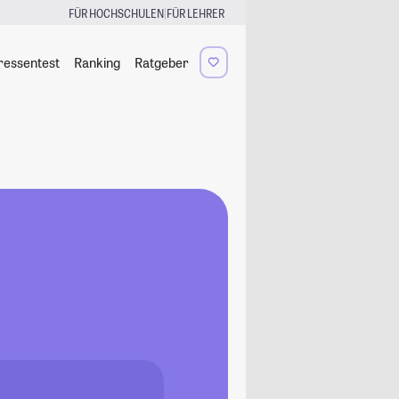
|
FÜR HOCHSCHULEN
FÜR LEHRER
ressentest
Ranking
Ratgeber