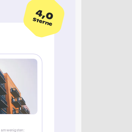
4,0
Sterne
e am wenigsten: