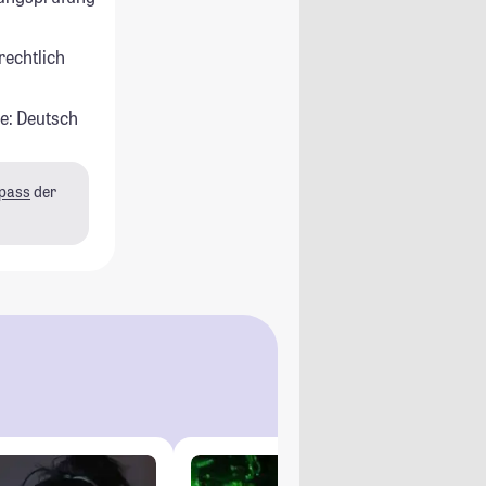
rechtlich
e: Deutsch
pass
der