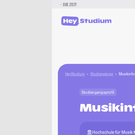
Zum
DIE ZEIT
Inhalt
springen
HeyStudium
Studiengänge
Musikinfo
Studiengangsprofil
Musikin
Hochschule für Musik 