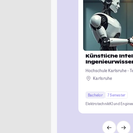
Künstliche Intel
Ingenieurwisse
Hochschule Karlsruhe - T
Karlsruhe
Bachelor
7 Semester
Elektrotechnik
KI und Engine