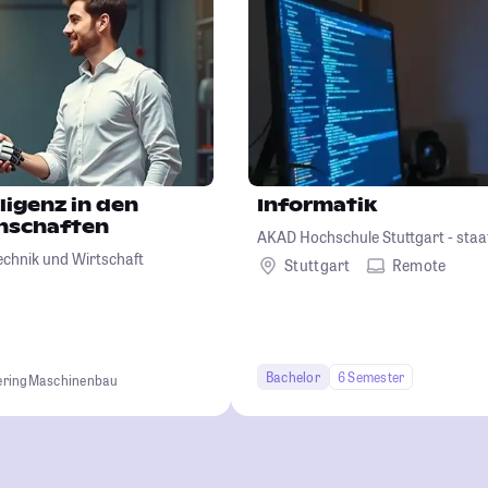
ligenz in den
Informatik
nschaften
AKAD Hochschule Stuttgart - staa
echnik und Wirtschaft
Stuttgart
Remote
Bachelor
6 Semester
ering
Maschinenbau