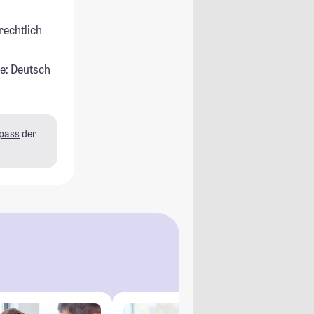
rechtlich
e: Deutsch
pass
der