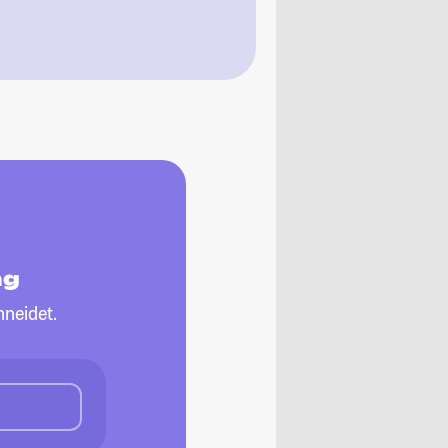
ng
neidet.