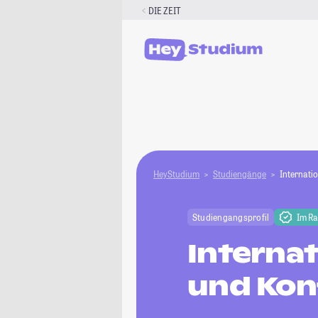
Zum
DIE ZEIT
Inhalt
springen
HeyStudium
Studiengänge
Internati
Studiengangsprofil
Im R
Internat
und Kon