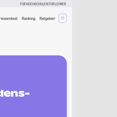
|
FÜR HOCHSCHULEN
FÜR LEHRER
ressentest
Ranking
Ratgeber
edens-