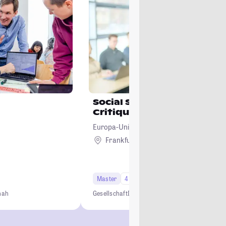
Social Studies: Crises, Cul
Critique
Europa-Universität Viadrina Frankfurt (Od
Frankfurt (Oder)
Master
4 Semester
nah
Gesellschaft
Demokratie
Mehrsprachig