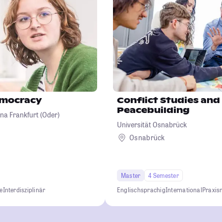
emocracy
Conflict Studies and
Peacebuilding
na Frankfurt (Oder)
Universität Osnabrück
Osnabrück
Master
4 Semester
e
Interdisziplinär
Englischsprachig
International
Praxis