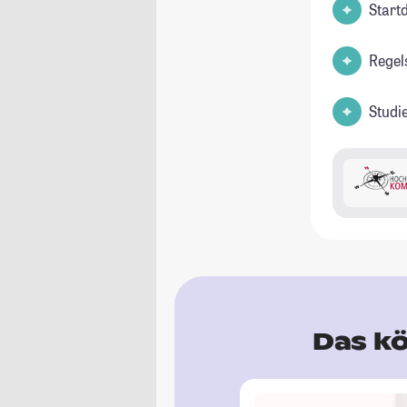
Start
Regel
Studi
Das kö