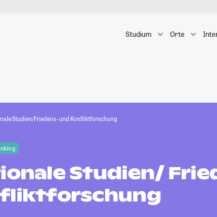
Studium
Orte
Inte
onale Studien/Friedens- und Konfliktforschung
anking
ionale Studien/ Fri
fliktforschung