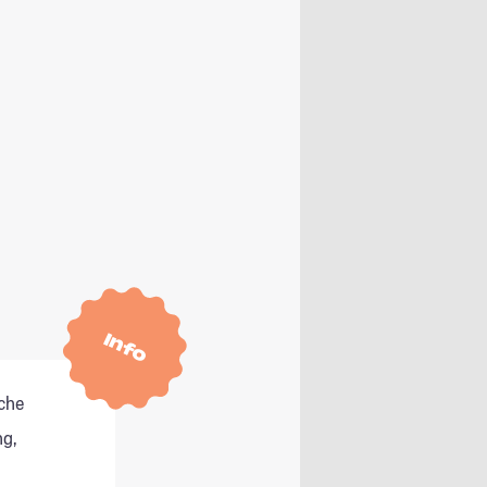
Info
che
g,