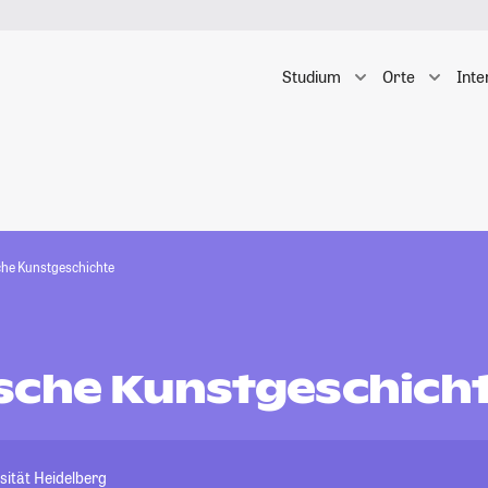
Studium
Orte
Inte
he Kunstgeschichte
sche Kunstgeschich
sität Heidelberg