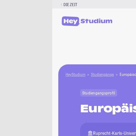
Zum
DIE ZEIT
Inhalt
springen
HeyStudium
Studiengänge
Europäisc
Studiengangsprofil
Europäi
Ruprecht-Karls-Univer