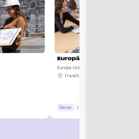
Europäisches Wirtschafts
Europa-Universität Viadrina Frankfurt (Od
Frankfurt (Oder)
Master
2 Semester