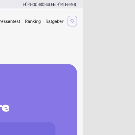
|
FÜR HOCHSCHULEN
FÜR LEHRER
ressentest
Ranking
Ratgeber
te