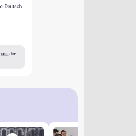
e: Deutsch
pass
der