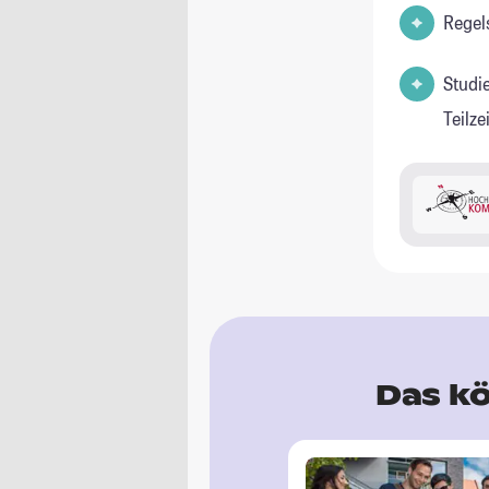
Regel
Studi
Teilz
Das kö