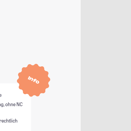
Info
e
g, ohne NC
rechtlich