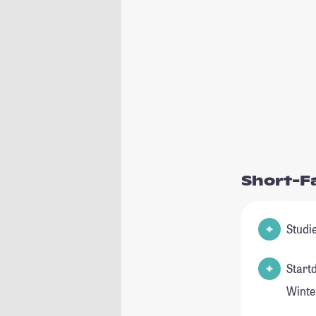
Short-F
Start
Winte