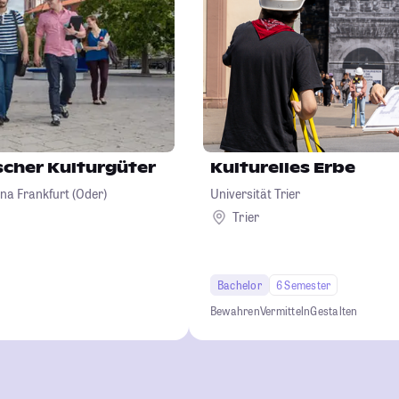
scher Kulturgüter
Kulturelles Erbe
na Frankfurt (Oder)
Universität Trier
Trier
Bachelor
6 Semester
Bewahren
Vermitteln
Gestalten