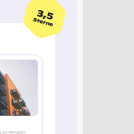
3,5
Sterne
rg am wenigsten: