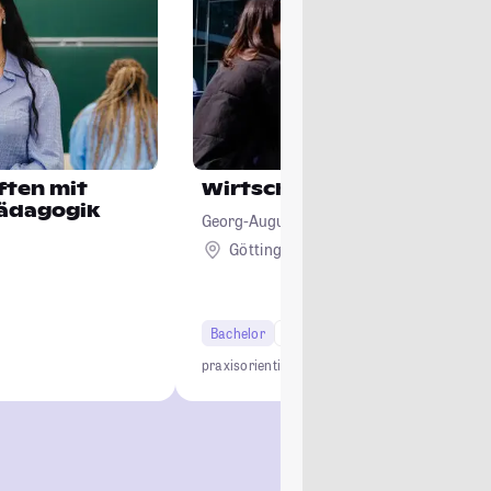
ften mit
Wirtschaftspädagogik
pädagogik
Georg-August-Universität Göttingen
Göttingen
Bachelor
6 Semester
Lehramt
praxisorientiert
Campus-Uni
Studierendenstadt