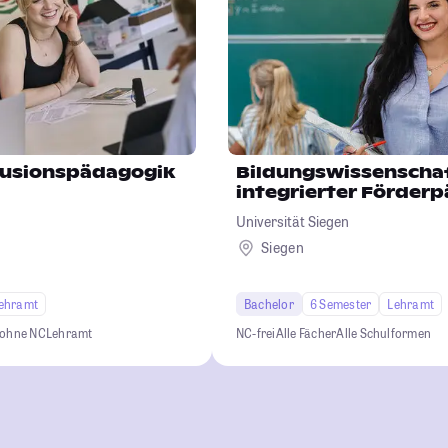
lusionspädagogik
Bildungswissenscha
integrierter Förder
Universität Siegen
Siegen
ehramt
Bachelor
6 Semester
Lehramt
 ohne NC
Lehramt
NC-frei
Alle Fächer
Alle Schulformen