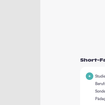
Short-F
Studienfeld
Beruf
Sonde
Pädag