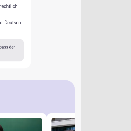
rechtlich
e: Deutsch
pass
der