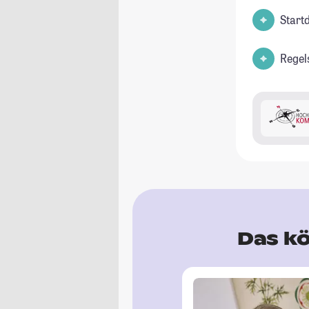
Start
Regel
Das kö