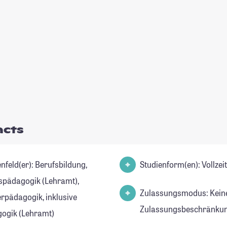
acts
(er): Berufsbildung,
Studienform(en): Vollze
spädagogik (Lehramt),
Zulassungsmodus: Kein
rpädagogik, inklusive
Zulassungsbeschränkun
ogik (Lehramt)