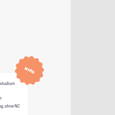
Info
itstudium
e
g, ohne NC