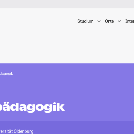
Studium
Orte
Inte
dagogik
pädagogik
versität Oldenburg