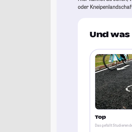
oder Kneipenlandschaf
Und was 
Top
Das gefällt Studierend