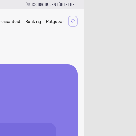
|
FÜR HOCHSCHULEN
FÜR LEHRER
ressentest
Ranking
Ratgeber