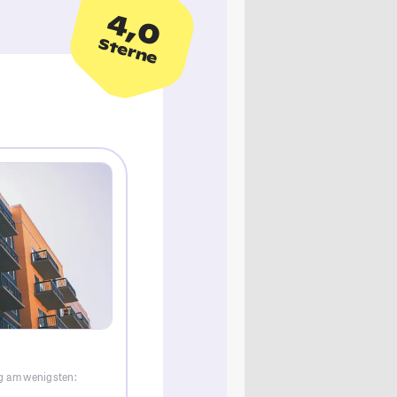
4,0
Sterne
rg am wenigsten: