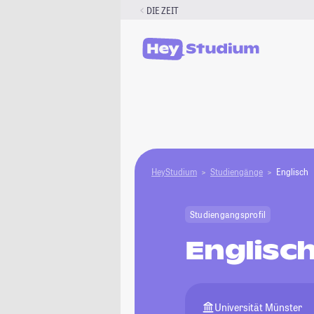
Zum
DIE ZEIT
Inhalt
springen
HeyStudium
Studiengänge
Englisch
Studiengangsprofil
Englisc
Universität Münster