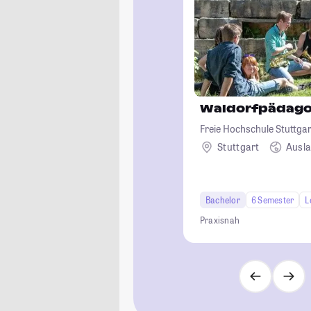
Waldorfpädago
Freie Hochschule Stuttgar
Waldorfpädagogik
Stuttgart
Ausl
Bachelor
6 Semester
L
Praxisnah