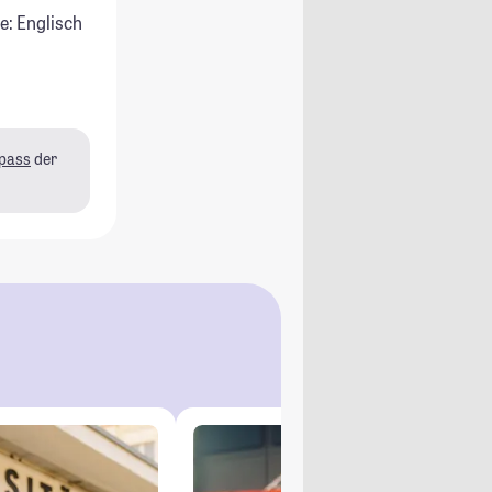
e: Englisch
pass
der