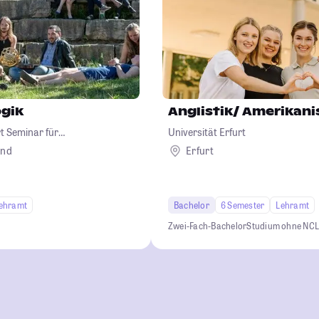
gik
Anglistik/ Amerikani
t Seminar für
Universität Erfurt
and
Erfurt
ehramt
Bachelor
6 Semester
Lehramt
Zwei-Fach-Bachelor
Studium ohne NC