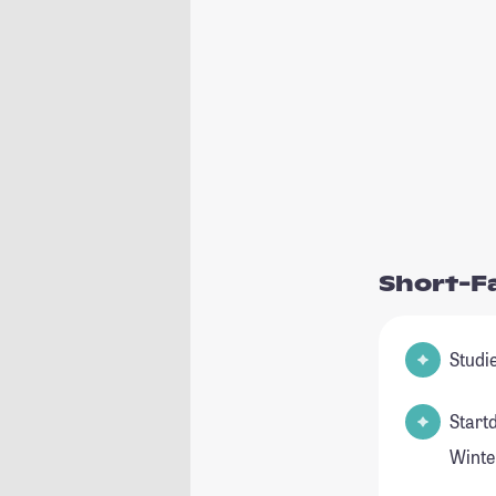
Short-F
Start
Winte