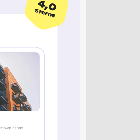
4,0
Sterne
am wenigsten: