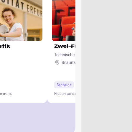
stik
Zwei-Fächer-Bachelor Le
Technische Universität Braunschweig
Braunschweig
Bachelor
6 Semester
Lehramt
Lehramt
Niedersachsen
Lehramt
Lehrkräftebildung