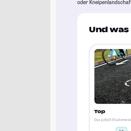
oder Kneipenlandschaf
Und was 
Top
Das gefällt Studierend