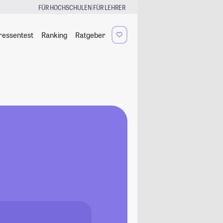
|
FÜR HOCHSCHULEN
FÜR LEHRER
ressentest
Ranking
Ratgeber