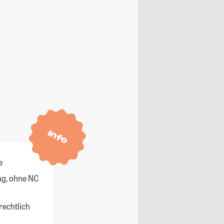
Info
e
g, ohne NC
rechtlich