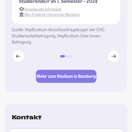
Studierende/r im 7. Semester – 2024
St
Angewandte Informatik
Otto-Friedrich-Universität Bamberg
Quelle: HeyStudium-Anschlussfragebogen der CHE-
Studierendenbefragung, HeyStudium User:innen-
Befragung
Mehr zum Studium in Bamberg
Kontakt