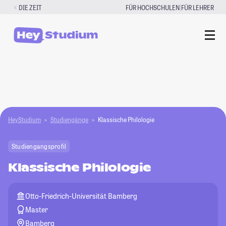
Zum
|
DIE ZEIT
FÜR HOCHSCHULEN
FÜR LEHRER
Inhalt
springen
HeyStudium
Studiengänge
Klassische Philologie
Studiengangsprofil
Klassische Philologie
Otto-Friedrich-Universität Bamberg
Master
Bamberg