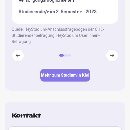
St
Studierende/r im 2. Semester – 2023
St
Quelle: HeyStudium-Anschlussfragebogen der CHE-
Studierendenbefragung, HeyStudium User:innen-
Befragung
Mehr zum Studium in Kiel
Kontakt