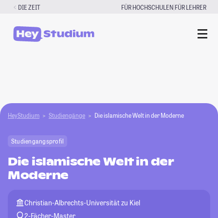
Zum
|
DIE ZEIT
FÜR HOCHSCHULEN
FÜR LEHRER
Inhalt
springen
HeyStudium
Studiengänge
Die islamische Welt in der Moderne
Studiengangsprofil
Die islamische Welt in der
Moderne
Christian-Albrechts-Universität zu Kiel
2-Fächer-Master