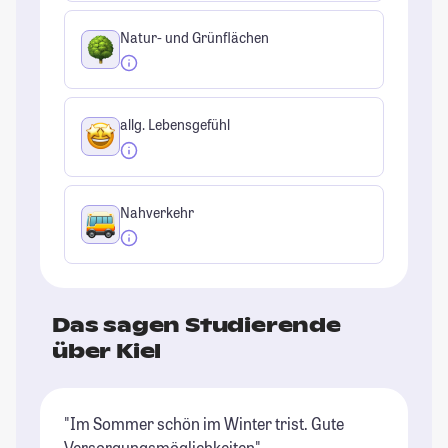
Natur- und Grünflächen
allg. Lebensgefühl
Nahverkehr
Das sagen Studierende
über Kiel
"Im Sommer schön im Winter trist. Gute
"K
Versorgungsmöglichkeiten"
se