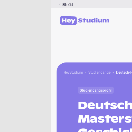
Zum
DIE ZEIT
Inhalt
springen
HeyStudium
Studiengänge
Deutsch-F
Studiengangsprofil
Deutsch
Masters