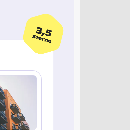
3,5
Sterne