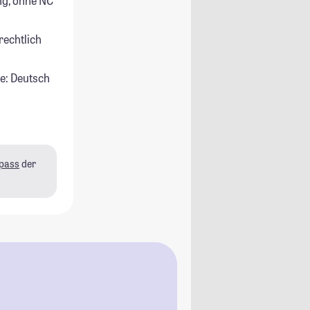
g, ohne NC
rechtlich
e: Deutsch
pass
der