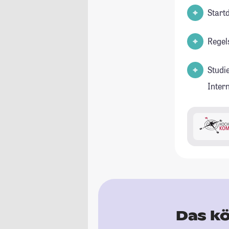
Start
Regel
Studi
Inter
Das kö