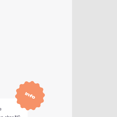
Info
e