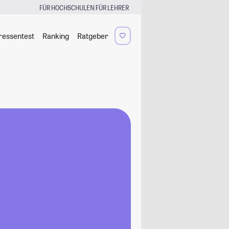
|
FÜR HOCHSCHULEN
FÜR LEHRER
ressentest
Ranking
Ratgeber