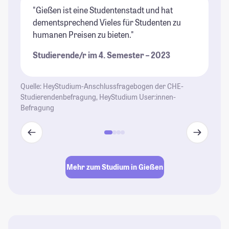
"Gießen ist eine Studentenstadt und hat
"E
dementsprechend Vieles für Studenten zu
un
humanen Preisen zu bieten."
er
wi
Studierende/r im 4. Semester – 2023
St
Quelle: HeyStudium-Anschlussfragebogen der CHE-
Studierendenbefragung, HeyStudium User:innen-
Befragung
Mehr zum Studium in Gießen