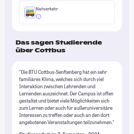
Nahverkehr
Das sagen Studierende
über Cottbus
"Die BTU Cottbus-Senftenberg hat ein sehr
"C
familiäres Klima, welches sich durch viel
es
Interaktion zwischen Lehrenden und
ic
Lernenden auszeichnet. Der Campus ist offen
Pl
gestaltet und bietet viele Möglichkeiten sich
Co
zum Lernen oder auch für außeruniversitäre
St
Interessen zu treffen oder auch an den dort
angebotenen Veranstaltungen teilzunehmen."