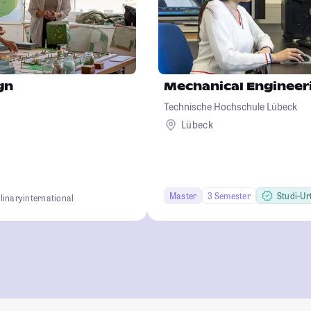
gn
Mechanical Engineer
Technische Hochschule Lübeck
Lübeck
Master
3 Semester
Studi-Urt
linary
international