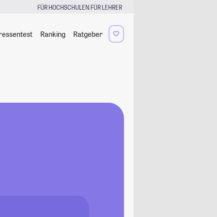
|
FÜR HOCHSCHULEN
FÜR LEHRER
ressentest
Ranking
Ratgeber