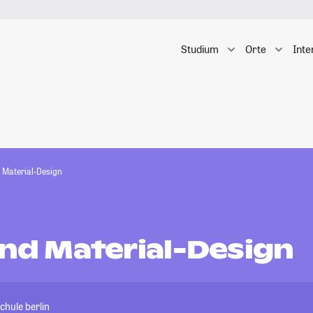
Studium
Orte
Inte
d Material-Design
und Material-Design
hule berlin