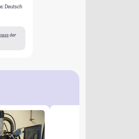
e: Deutsch
pass
der