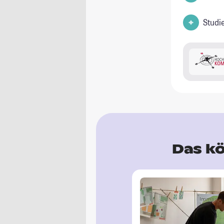
Studi
Das kö