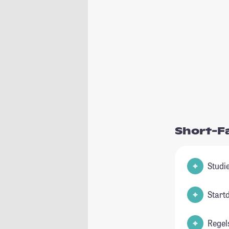
Short-F
Start
Regel