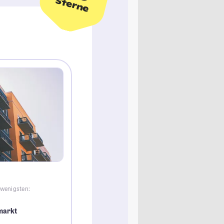
Sterne
 wenigsten:
markt