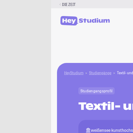
Zum
DIE ZEIT
Inhalt
springen
HeyStudium
Studiengänge
Textil- un
Studiengangsprofil
Textil- 
weißensee kunsthochsc