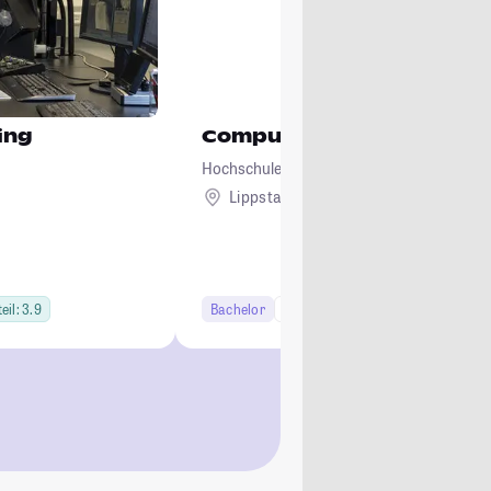
ing
Computervisualistik und 
Hochschule Hamm-Lippstadt
Lippstadt
eil: 3.9
Bachelor
7 Semester