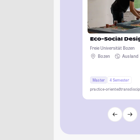
Eco-Social Desi
Freie Universität Bozen
Bozen
Ausland
Master
4 Semester
practice-oriented
transdiscip