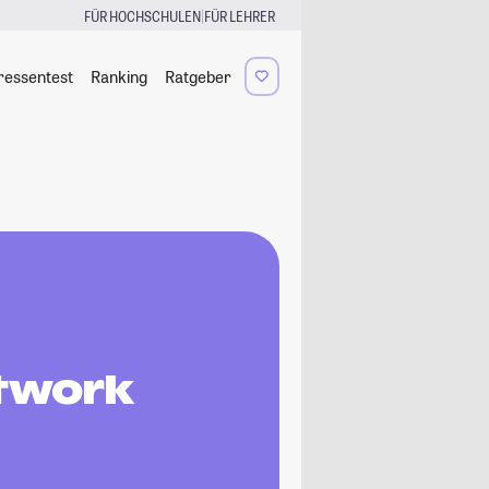
|
FÜR HOCHSCHULEN
FÜR LEHRER
ressentest
Ranking
Ratgeber
etwork