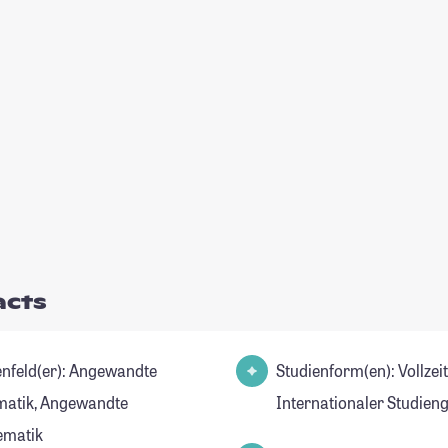
acts
d(er): Angewandte
Studienform(en): Vollzei
matik, Angewandte
Internationaler Studien
ematik