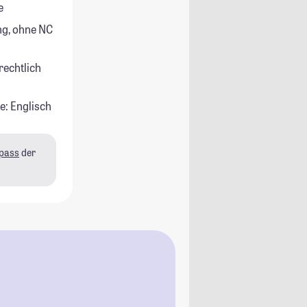
e
g, ohne NC
rechtlich
e: Englisch
pass
der