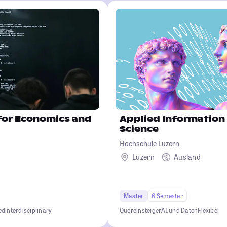
for Economics and
Applied Information
Science
Hochschule Luzern
Luzern
Ausland
Master
6 Semester
ed
interdisciplinary
Quereinsteiger
AI und Daten
Flexibel