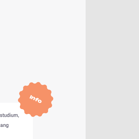
Info
tstudium,
gang