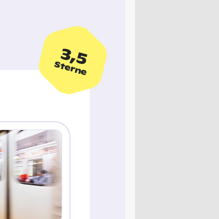
3,5
Sterne