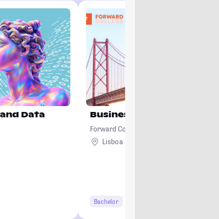
 and Data
Business & Management
Forward College
Lisboa
Ausland
Bachelor
6 Semester