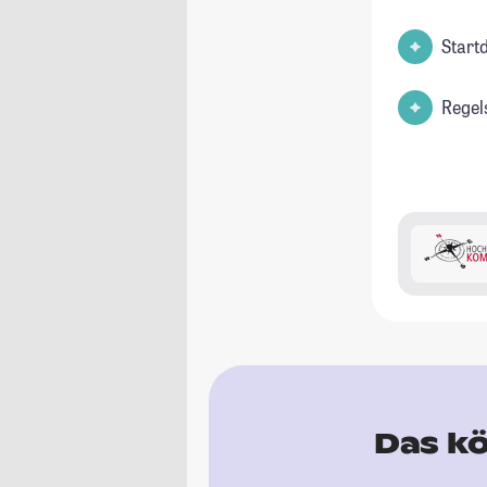
Start
Regel
Das kö