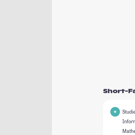
Short-F
Studienfel
Infor
Math