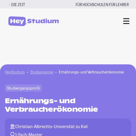
Zum
|
DIE ZEIT
FÜR HOCHSCHULEN
FÜR LEHRER
Inhalt
springen
HeyStudium
Studiengänge
Ernährungs- und Verbraucherökonomie
Studiengangsprofil
Ernährungs- und
Verbraucherökonomie
Christian-Albrechts-Universität zu Kiel
1-Fach-Master