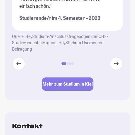
einfach schön."
se
St
Studierende/r im 4. Semester – 2023
St
Quelle: HeyStudium-Anschlussfragebogen der CHE-
Studierendenbefragung, HeyStudium User:innen-
Befragung
Mehr zum Studium in Kiel
Kontakt