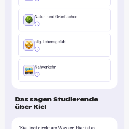
Natur- und Grünflächen
allg. Lebensgefühl
Nahverkehr
Das sagen Studierende
über Kiel
"Kiel liegt direkt am Wasser. Hier ist es
"K