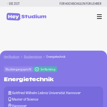
Zum
|
DIE ZEIT
FÜR HOCHSCHULEN
FÜR LEHRER
Inhalt
springen
HeyStudium
Studiengänge
Energietechnik
Studiengangsprofil
Im Ranking
Energietechnik
Gottfried Wilhelm Leibniz Universität Hannover
Master of Science
Hannover