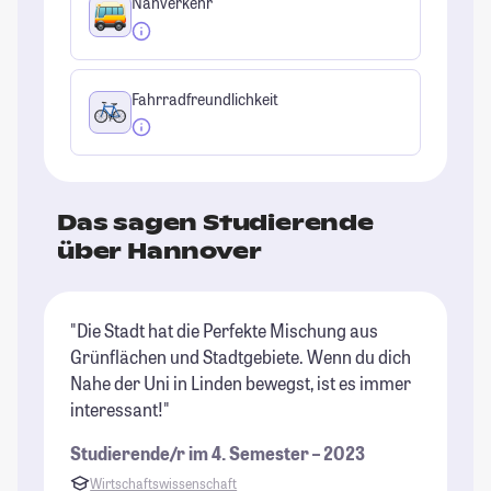
Nahverkehr
Fahrradfreundlichkeit
Das sagen Studierende
über Hannover
"Die Stadt hat die Perfekte Mischung aus
"A
Grünflächen und Stadtgebiete. Wenn du dich
St
Nahe der Uni in Linden bewegst, ist es immer
un
interessant!"
Al
Au
Studierende/r im 4. Semester – 2023
ei
Wirtschaftswissenschaft
ni