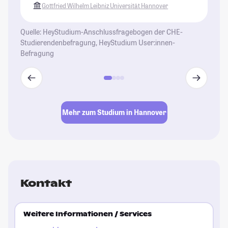
Gottfried Wilhelm Leibniz Universität Hannover
me
Rü
Quelle: HeyStudium-Anschlussfragebogen der CHE-
Ca
Studierendenbefragung, HeyStudium User:innen-
Da
Befragung
Vo
b
z
St
Mehr zum Studium in Hannover
Kontakt
Weitere Informationen / Services