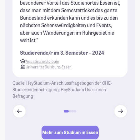
besonderer Vorteil des Studienortes Essen ist,
do
dass man mit dem Semesterticket das ganze
St
Bundesland erkunden kann und es bis zu den
nächsten Sehenswürdigkeiten und Events,
aber auch Wanderungen im Ruhrgebiet nie
weit ist."
Studierende/r im 3. Semester – 2024
Aquatische Biologie
Universität Duisburg-Essen
Quelle: HeyStudium-Anschlussfragebogen der CHE-
Studierendenbefragung, HeyStudium User:innen-
Befragung
Mehr zum Studium in Essen