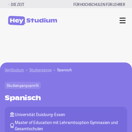
Zum
|
DIE ZEIT
FÜR HOCHSCHULEN
FÜR LEHRER
Inhalt
springen
HeyStudium
Studiengänge
Spanisch
Studiengangsprofil
Spanisch
Universität Duisburg-Essen
Master of Education mit Lehramtsoption Gymnasien und
Gesamtschulen