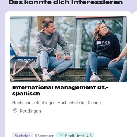
Das könnte dich interessieren
International Management dt.-
spanisch
Hochschule Reutlingen, Hochschule für Technik-
Wirtschaft-Informatik-Design
Reutlingen
Bachelor
8 Semester
Studi-Urteil: 4.6