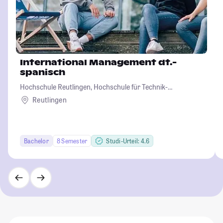
International Management dt.-
spanisch
Hochschule Reutlingen, Hochschule für Technik-
Wirtschaft-Informatik-Design
Reutlingen
Bachelor
8 Semester
Studi-Urteil: 4.6