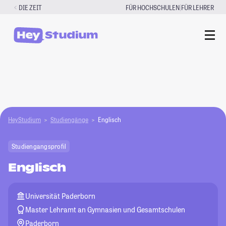
Zum
|
DIE ZEIT
FÜR HOCHSCHULEN
FÜR LEHRER
Inhalt
springen
HeyStudium
Studiengänge
Englisch
Studiengangsprofil
Englisch
Universität Paderborn
Master Lehramt an Gymnasien und Gesamtschulen
Paderborn