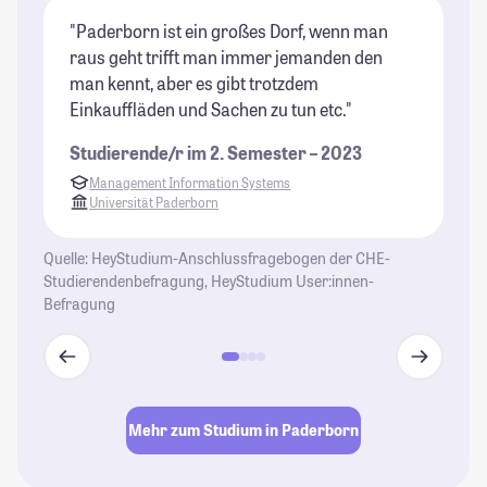
"Paderborn ist ein großes Dorf, wenn man
"P
raus geht trifft man immer jemanden den
Ch
man kennt, aber es gibt trotzdem
Pa
Einkauffläden und Sachen zu tun etc."
Pa
en
Studierende/r im 2. Semester – 2023
Wa
Management Information Systems
St
Universität Paderborn
Quelle: HeyStudium-Anschlussfragebogen der CHE-
Studierendenbefragung, HeyStudium User:innen-
Befragung
Mehr zum Studium in Paderborn