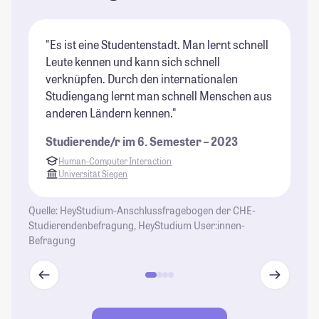
"Es ist eine Studentenstadt. Man lernt schnell
"D
Leute kennen und kann sich schnell
is
verknüpfen. Durch den internationalen
sc
Studiengang lernt man schnell Menschen aus
Mi
anderen Ländern kennen."
St
Studierende/r im 6. Semester – 2023
Human-Computer Interaction
Universität Siegen
Quelle: HeyStudium-Anschlussfragebogen der CHE-
Studierendenbefragung, HeyStudium User:innen-
Befragung