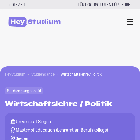
Zum
|
DIE ZEIT
FÜR HOCHSCHULEN
FÜR LEHRER
Inhalt
springen
HeyStudium
Studiengänge
Wirtschaftslehre / Politik
Studiengangsprofil
Wirtschaftslehre / Politik
Universität Siegen
Master of Education (Lehramt an Berufskollegs)
Siegen