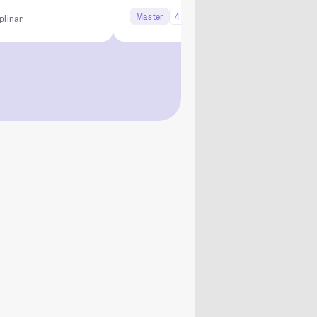
Master
4 Semester
Studi-Urteil: 4.7
iplinär