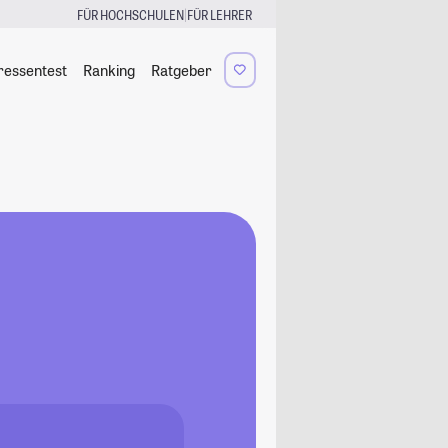
|
FÜR HOCHSCHULEN
FÜR LEHRER
ressentest
Ranking
Ratgeber