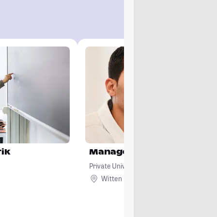
ik
Management
Private Universität Witten/Herdecke gGm
Witten