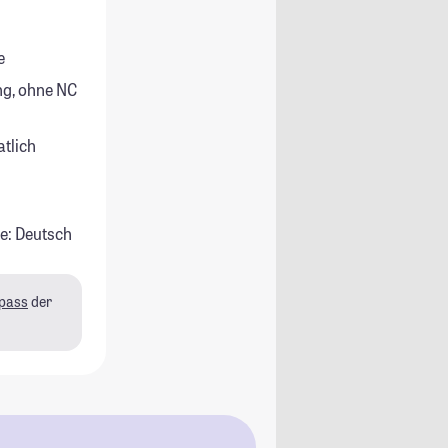
e
g, ohne NC
atlich
e: Deutsch
pass
der