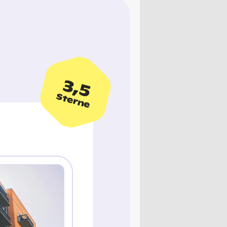
3,5
Sterne