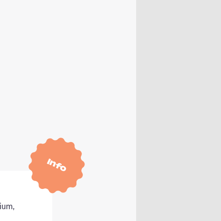
Info
ium,