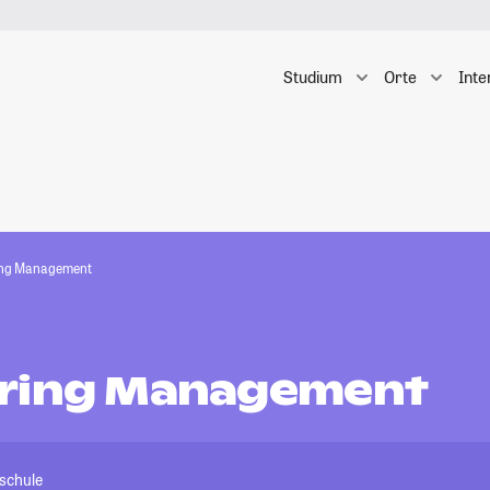
Studium
Orte
Inte
ing Management
ring Management
schule