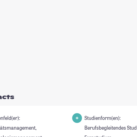
acts
nfeld(er):
Studienform(en):
tätsmanagement,
Berufsbegleitendes Stud