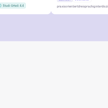
Studi-Urteil: 4.4
praxisorientiert
dreisprachig
interdisz