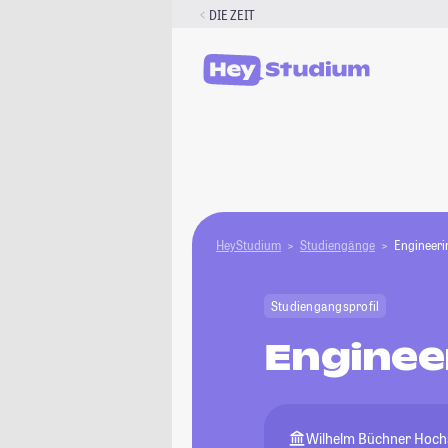
Zum
DIE ZEIT
Inhalt
springen
HeyStudium
Studiengänge
Engineer
Studiengangsprofil
Enginee
Wilhelm Büchner Hoch