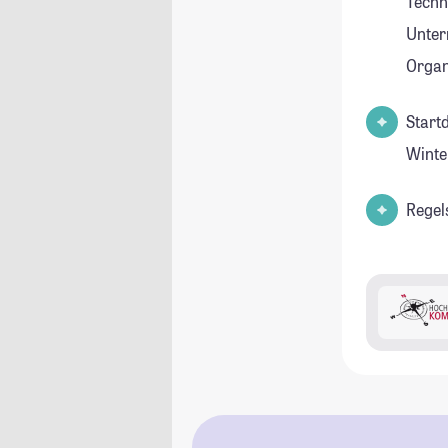
Techn
Unte
Orga
Start
Winte
Regel