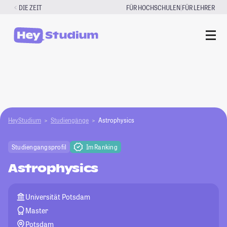
Zum
|
DIE ZEIT
FÜR HOCHSCHULEN
FÜR LEHRER
Inhalt
springen
HeyStudium
Studiengänge
Astrophysics
Studiengangsprofil
Im Ranking
Astrophysics
Universität Potsdam
Master
Potsdam