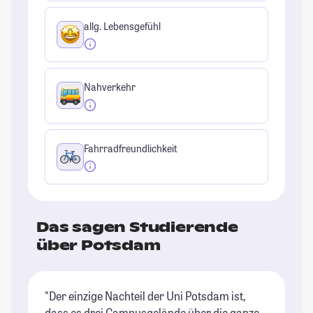
allg. Lebensgefühl
Nahverkehr
Fahrradfreundlichkeit
Das sagen Studierende
über Potsdam
"Der einzige Nachteil der Uni Potsdam ist,
"D
dass es drei Campusgelände über die ganze
vi