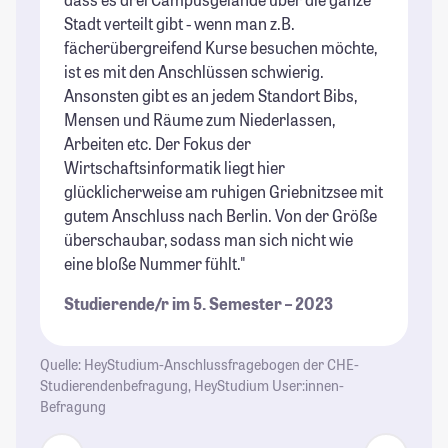
Stadt verteilt gibt - wenn man z.B.
gi
fächerübergreifend Kurse besuchen möchte,
St
ist es mit den Anschlüssen schwierig.
Ansonsten gibt es an jedem Standort Bibs,
Mensen und Räume zum Niederlassen,
Arbeiten etc. Der Fokus der
Wirtschaftsinformatik liegt hier
glücklicherweise am ruhigen Griebnitzsee mit
gutem Anschluss nach Berlin. Von der Größe
überschaubar, sodass man sich nicht wie
eine bloße Nummer fühlt."
Studierende/r im 5. Semester – 2023
Quelle: HeyStudium-Anschlussfragebogen der CHE-
Studierendenbefragung, HeyStudium User:innen-
Befragung