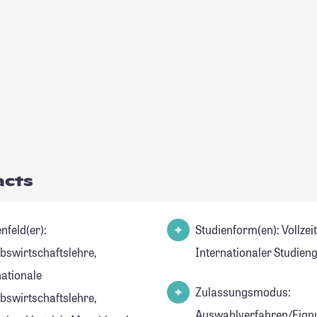
acts
nfeld(er):
Studienform(en): Vollzei
ebswirtschaftslehre,
Internationaler Studien
nationale
Zulassungsmodus:
ebswirtschaftslehre,
Auswahlverfahren/Eign