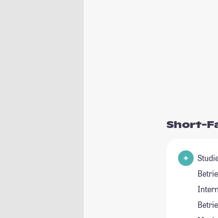
Short-F
Studie
Betri
Inter
Betri