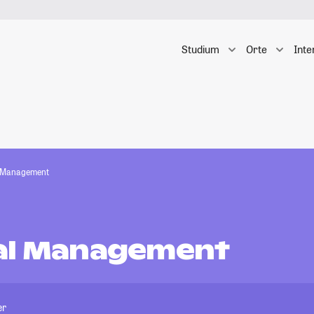
Studium
Orte
Inte
l Management
al Management
er