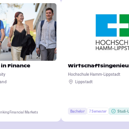
 in Finance
Wirtschaftsingenie
sity
Hochschule Hamm-Lippstadt
land
Lippstadt
Bachelor
7 Semester
Studi-U
anking
Financial Markets