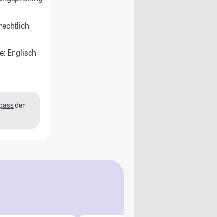
rechtlich
e: Englisch
pass
der