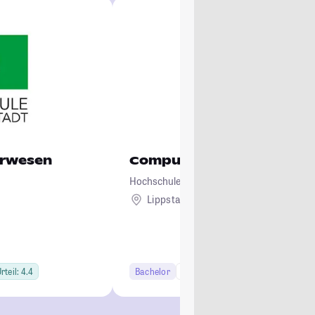
urwesen
Computervisualistik und 
Hochschule Hamm-Lippstadt
Lippstadt
rteil: 4.4
Bachelor
7 Semester