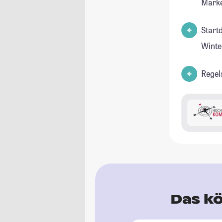
Marke
Start
Winte
Regel
Das kö