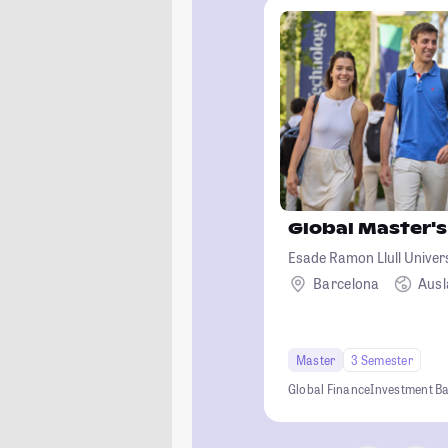
Global Master's
Esade Ramon Llull Univer
Barcelona
Aus
Master
3 Semester
Global Finance
Investment B