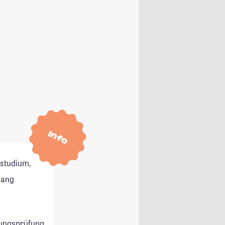
Info
tstudium,
gang
ungsprüfung