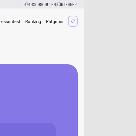
|
FÜR HOCHSCHULEN
FÜR LEHRER
ressentest
Ranking
Ratgeber