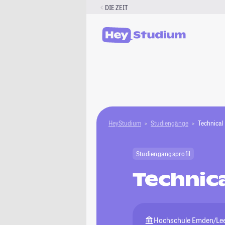
Zum
DIE ZEIT
Inhalt
springen
HeyStudium
Studiengänge
Technica
Studiengangsprofil
Technic
Hochschule Emden/Le