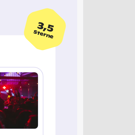
3,5
Sterne