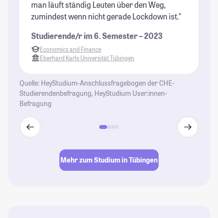
man läuft ständig Leuten über den Weg,
St
zumindest wenn nicht gerade Lockdown ist."
Dr
Gr
Studierende/r im 6. Semester – 2023
St
Economics and Finance
Re
Eberhard Karls Universität Tübingen
un
ve
Quelle: HeyStudium-Anschlussfragebogen der CHE-
Studierendenbefragung, HeyStudium User:innen-
St
Befragung
Mehr zum Studium in Tübingen