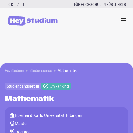
Zum
|
DIE ZEIT
FÜR HOCHSCHULEN
FÜR LEHRER
Inhalt
springen
HeyStudium
Studiengänge
Mathematik
Studiengangsprofil
Im Ranking
Mathematik
Eberhard Karls Universität Tübingen
Master
Tübingen