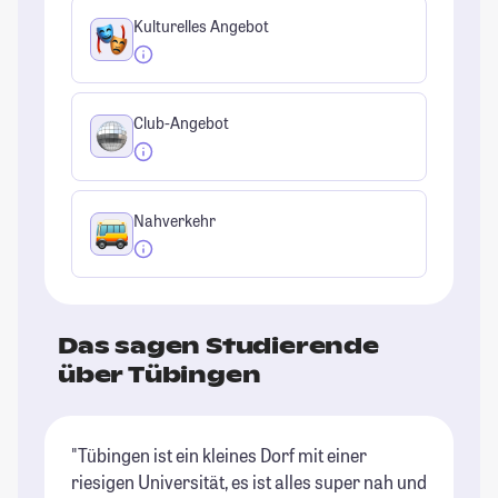
Kulturelles Angebot
Club-Angebot
Nahverkehr
Das sagen Studierende
über Tübingen
"Tübingen ist ein kleines Dorf mit einer
"T
riesigen Universität, es ist alles super nah und
em