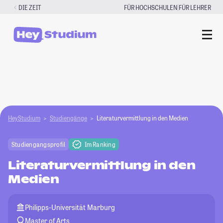
Zum
|
DIE ZEIT
FÜR HOCHSCHULEN
FÜR LEHRER
Inhalt
springen
HeyStudium
Studiengänge
Literaturvermittlung in den Medien
Studiengangsprofil
Im Ranking
Literaturvermittlung in den
Medien
Philipps-Universität Marburg
Master of Arts