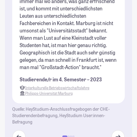
immer mal wo anders, was ganz erfrischend
sp
ist, und kommt mit unterschiedlichsten
zu
Leuten aus unterschiedlichsten
au
Fachbereichen in Kontakt. Marburg ist nicht
ge
umsonst als "Universitätsstadt" bekannt.
um
Wenn man Lust auf eine Kleinstadt voller
Im
Studenten hat, ist man hier genau richtig.
ge
Geographisch ist die Stadt auch sehr günstig
St
gelegen, da man schnell in Frankfurt ist, wenn
man mal "Großstadt-Action" braucht."
Studierende/r im 4. Semester – 2023
Interkulturelle Betriebswirtschaftslehre
Philipps-Universität Marburg
Quelle: HeyStudium-Anschlussfragebogen der CHE-
Studierendenbefragung, HeyStudium User:innen-
Befragung