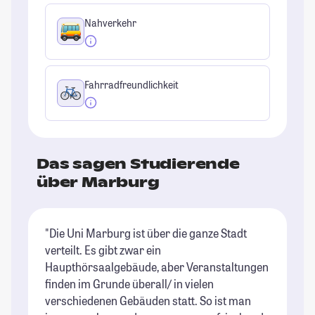
Nahverkehr
Fahrradfreundlichkeit
Das sagen Studierende
über Marburg
"Die Uni Marburg ist über die ganze Stadt
"M
verteilt. Es gibt zwar ein
we
Haupthörsaalgebäude, aber Veranstaltungen
al
finden im Grunde überall/ in vielen
is
verschiedenen Gebäuden statt. So ist man
Da