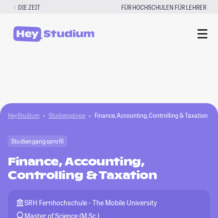
Zum
|
DIE ZEIT
FÜR HOCHSCHULEN
FÜR LEHRER
Inhalt
springen
HeyStudium
Studiengänge
Finance, Accounting, Controlling & Taxation
Studiengangsprofil
Finance, Accounting,
Controlling & Taxation
SRH Fernhochschule - The Mobile University
Master of Science (M.Sc.)