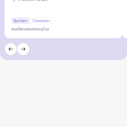
Bachelor
7 Semester
dual
Steuerberatung
Tax